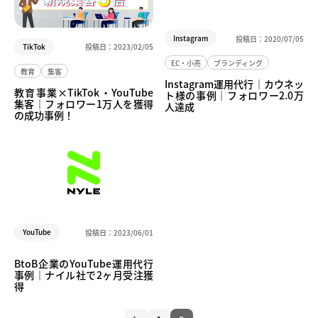
Instagram
投稿日：
2020/07/05
TikTok
投稿日：
2023/02/05
EC・小売
ブランディング
教育
集客
Instagram運用代行｜カウネッ
教育事業×TikTok・YouTube
ト様の事例｜フォロワー2.0万
集客｜フォロワー1万人を獲得
人達成
の成功事例！
YouTube
投稿日：
2023/06/01
BtoB企業のYouTube運用代行
事例｜ナイル社で2ヶ月受注獲
得
投