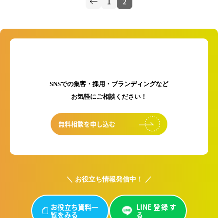
1
2
稿
の
ペ
ー
ジ
送
り
初回のご相談は無料です！
SNSでの集客・採用・ブランディングなど
お気軽にご相談ください！
無料相談を申し込む
＼ お役立ち情報発信中！ ／
お役立ち資料一
LINE登録す
覧をみる
る