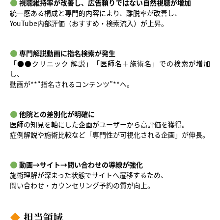
視聴維持率が改善し、広告頼りではない自然視聴が増加
統一感ある構成と専門的内容により、離脱率が改善し、
YouTube内部評価（おすすめ・検索流入）が上昇。
専門解説動画に指名検索が発生
「●●クリニック 解説」「医師名＋施術名」での検索が増加
し、
動画が**“指名されるコンテンツ”**へ。
他院との差別化が明確に
医師の知見を軸にした企画がユーザーから高評価を獲得。
症例解説や施術比較など「専門性が可視化される企画」が伸長。
動画→サイト→問い合わせの導線が強化
施術理解が深まった状態でサイトへ遷移するため、
問い合わせ・カウンセリング予約の質が向上。
担当領域