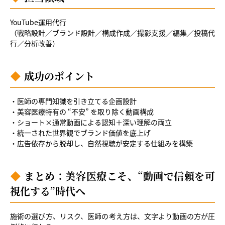
YouTube運用代行
（戦略設計／ブランド設計／構成作成／撮影支援／編集／投稿代
行／分析改善）
成功のポイント
・医師の専門知識を引き立てる企画設計
・美容医療特有の “不安” を取り除く動画構成
・ショート×通常動画による認知＋深い理解の両立
・統一された世界観でブランド価値を底上げ
・広告依存から脱却し、自然視聴が安定する仕組みを構築
まとめ：美容医療こそ、“動画で信頼を可
視化する”時代へ
施術の選び方、リスク、医師の考え方は、文字より動画の方が圧