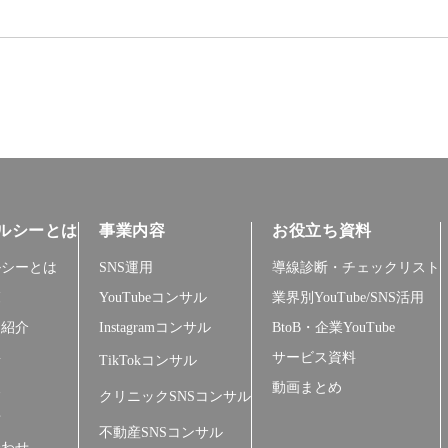
ルシーとは
事業内容
お役立ち資料
ルシーとは
SNS運用
導線診断・チェックリスト
覧
YouTubeコンサル
業界別YouTube/SNS活用
ー紹介
Instagramコンサル
BtoB・企業YouTube
要
サービス資料
TikTokコンサル
報
動画まとめ
クリニックSNSコンサル
せ
不動産SNSコンサル
合わせ