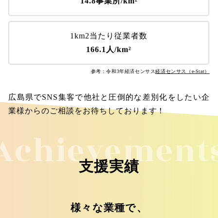
14.8事業所/km²
1km2当たり従業者数
166.1人/km²
参考：令和3年経済センサス
経済センサス（e-Stat）
広島県でSNS集客で他社と圧倒的な差別化をしたい企
業様からのご相談をお待ちしております！
Achievement
支援実績
様々な業種で、