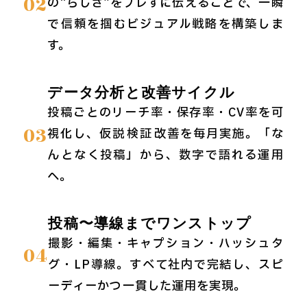
02
の“らしさ”をブレずに伝えることで、一瞬
で信頼を掴むビジュアル戦略を構築しま
す。
データ分析と改善サイクル
投稿ごとのリーチ率・保存率・CV率を可
03
視化し、仮説→検証→改善を毎月実施。「な
んとなく投稿」から、数字で語れる運用
へ。
投稿〜導線までワンストップ
撮影・編集・キャプション・ハッシュタ
04
グ・LP導線。すべて社内で完結し、スピ
ーディーかつ一貫した運用を実現。