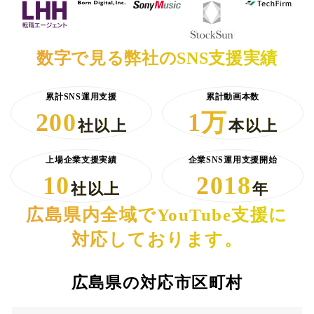
数字で見る弊社のSNS支援実績
累計SNS運用支援
累計動画本数
200
1万
社以上
本以上
上場企業支援実績
企業SNS運用支援開始
10
2018
社以上
年
広島県内全域でYouTube支援に
対応しております。
広島県の対応市区町村