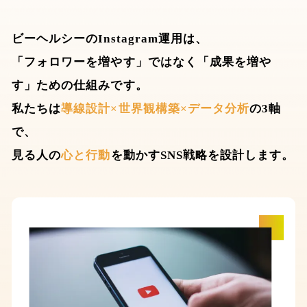
ビーヘルシーのInstagram運用は、
「フォロワーを増やす」ではなく「成果を増や
す」ための仕組みです。
私たちは
導線設計×世界観構築×データ分析
の3軸
で、
見る人の
心と行動
を動かすSNS戦略を設計します。