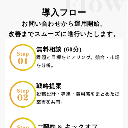
Flow
導入フロー
お問い合わせから運用開始、
改善までスムーズに進行いたします。
無料相談 (60分)
Step
01
課題と目標をヒアリング。競合・市場
を分析。
戦略提案
Step
02
投稿設計・導線・費用感をまとめた提
案書を共有。
ご契約 & キックオフ
Step