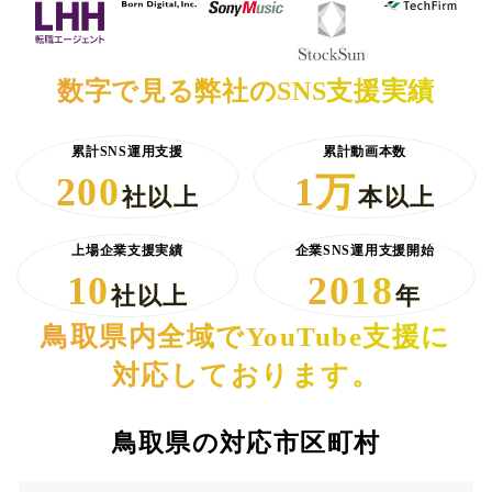
数字で見る弊社のSNS支援実績
累計SNS運用支援
累計動画本数
200
1万
社以上
本以上
上場企業支援実績
企業SNS運用支援開始
10
2018
社以上
年
鳥取県内全域でYouTube支援に
対応しております。
鳥取県の対応市区町村