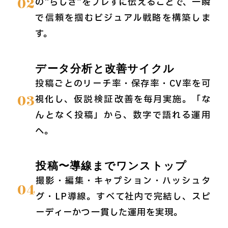
02
の“らしさ”をブレずに伝えることで、一瞬
で信頼を掴むビジュアル戦略を構築しま
す。
データ分析と改善サイクル
投稿ごとのリーチ率・保存率・CV率を可
03
視化し、仮説→検証→改善を毎月実施。「な
んとなく投稿」から、数字で語れる運用
へ。
投稿〜導線までワンストップ
撮影・編集・キャプション・ハッシュタ
04
グ・LP導線。すべて社内で完結し、スピ
ーディーかつ一貫した運用を実現。