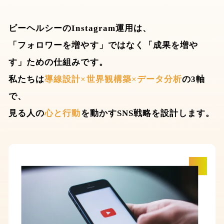
ビーヘルシーのInstagram運用は、
「フォロワーを増やす」ではなく「成果を増や
す」ための仕組みです。
私たちは
導線設計×世界観構築×データ分析
の3軸
で、
見る人の
心と行動
を動かすSNS戦略を設計します。