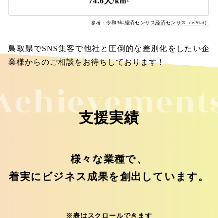
74.6人/km²
参考：令和3年経済センサス
経済センサス（e-Stat）
鳥取県でSNS集客で他社と圧倒的な差別化をしたい企
業様からのご相談をお待ちしております！
Achievement
支援実績
様々な業種で、
着実にビジネス成果を創出しています。
※表はスクロールできます