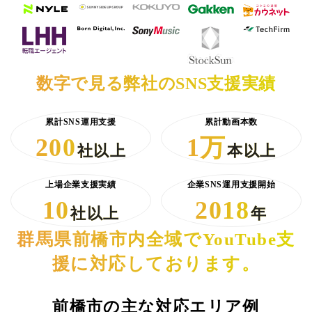
数字で見る弊社のSNS支援実績
累計SNS運用支援
累計動画本数
200
1万
社以上
本以上
上場企業支援実績
企業SNS運用支援開始
10
2018
社以上
年
群馬県前橋市内全域でYouTube支
援に対応しております。
前橋市の主な対応エリア例