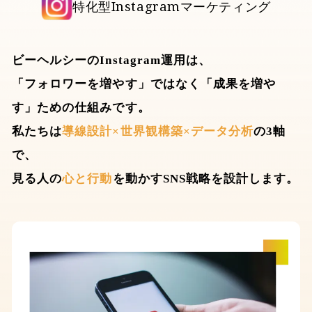
特化型Instagramマーケティング
ビーヘルシーのInstagram運用は、
「フォロワーを増やす」ではなく「成果を増や
す」ための仕組みです。
私たちは
導線設計×世界観構築×データ分析
の3軸
で、
見る人の
心と行動
を動かすSNS戦略を設計します。