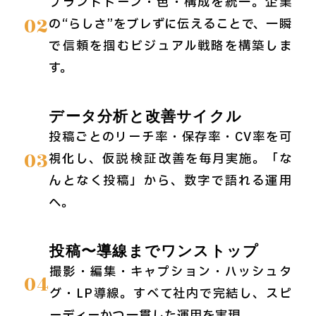
ブランドトーン・色・構成を統一。企業
02
の“らしさ”をブレずに伝えることで、一瞬
で信頼を掴むビジュアル戦略を構築しま
す。
データ分析と改善サイクル
投稿ごとのリーチ率・保存率・CV率を可
03
視化し、仮説→検証→改善を毎月実施。「な
んとなく投稿」から、数字で語れる運用
へ。
投稿〜導線までワンストップ
撮影・編集・キャプション・ハッシュタ
04
グ・LP導線。すべて社内で完結し、スピ