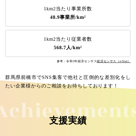
1km2当たり事業所数
48.9事業所/km²
1km2当たり従業者数
568.7人/km²
参考：令和3年経済センサス
経済センサス（e-Stat）
群馬県前橋市でSNS集客で他社と圧倒的な差別化をし
たい企業様からのご相談をお待ちしております！
Achievement
支援実績