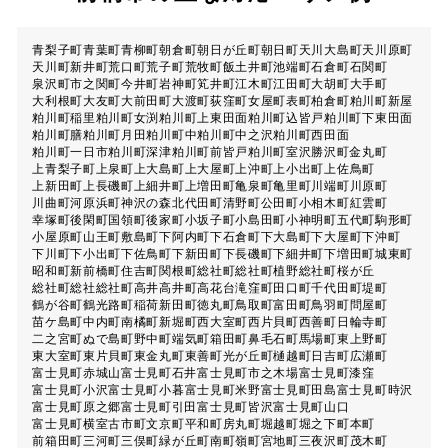
青梨子町
青葉町
青柳町
朝倉町
朝日が丘町
朝日町
天川大島町
天川原町
天川町
新井町
荒口町
荒子町
荒牧町
飯土井町
池端町
石倉町
石関町
泉沢町
市之関町
今井町
岩神町
笂井町
江木町
江田町
大胡町
大手町
大利根町
大友町
大前田町
大渡町
荻窪町
女屋町
表町
柏倉町
粕川町新屋
粕川町稲里
粕川町女渕
粕川町上東田面
粕川町込皆戸
粕川町下東田面
粕川町膳
粕川町月田
粕川町中
粕川町中之沢
粕川町西田面
粕川町一日市
粕川町深津
粕川町前皆戸
粕川町室沢
勝沢町
金丸町
上青梨子町
上泉町
上大島町
上大屋町
上沖町
上小出町
上佐鳥町
上新田町
上長磯町
上細井町
上増田町
亀泉町
亀里町
川端町
川原町
川曲町
河原浜町
神沢の森
北代田町
清野町
公田町
小相木町
紅雲町
幸塚町
後閑町
国領町
後家町
小坂子町
小島田町
小神明町
五代町
駒形町
小屋原町
山王町
敷島町
下阿内町
下石倉町
下大島町
下大屋町
下沖町
下川町
下小出町
下佐鳥町
下新田町
下長磯町
下細井町
下増田町
城東町
昭和町
新前橋町
住吉町
関根町
総社町
総社町植野
総社町桜が丘
総社町総社
総社町高井
高井町
高花台
滝窪町
田口町
千代田町
堤町
鶴が谷町
鶴光路町
稲荷新田町
徳丸町
鳥取町
富田町
鳥羽町
問屋町
苗ケ島町
中内町
南橘町
新堀町
西大室町
西片貝町
西善町
日輪寺町
二之宮町
ぬで島町
野中町
端気町
箱田町
鼻毛石町
馬場町
東上野町
東大室町
東片貝町
東金丸町
東善町
光が丘町
樋越町
日吉町
広瀬町
富士見町赤城山
富士見町石井
富士見町市之木場
富士見町漆窪
富士見町小沢
富士見町小暮
富士見町米野
富士見町田島
富士見町時沢
富士見町原之郷
富士見町引田
富士見町皆沢
富士見町山口
富士見町横室
古市町
文京町
平和町
房丸町
堀越町
堀之下町
本町
前箱田町
三河町
三俣町
緑が丘町
南町
嶺町
宮地町
三夜沢町
茂木町