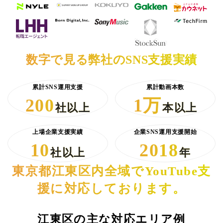
数字で見る弊社のSNS支援実績
累計SNS運用支援
累計動画本数
200
1万
社以上
本以上
上場企業支援実績
企業SNS運用支援開始
10
2018
社以上
年
東京都江東区内全域でYouTube支
援に対応しております。
江東区の主な対応エリア例