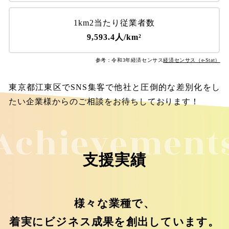
1km2当たり従業者数
9,593.4人/km²
参考：令和3年経済センサス
経済センサス（e-Stat）
東京都江東区でSNS集客で他社と圧倒的な差別化をし
たい企業様からのご相談をお待ちしております！
Achievement
支援実績
様々な業種で、
着実にビジネス成果を創出しています。