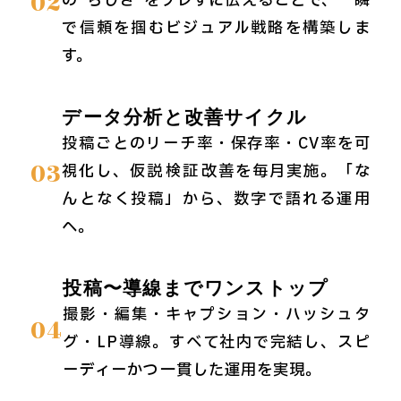
02
の“らしさ”をブレずに伝えることで、一瞬
で信頼を掴むビジュアル戦略を構築しま
す。
データ分析と改善サイクル
投稿ごとのリーチ率・保存率・CV率を可
03
視化し、仮説→検証→改善を毎月実施。「な
んとなく投稿」から、数字で語れる運用
へ。
投稿〜導線までワンストップ
撮影・編集・キャプション・ハッシュタ
04
グ・LP導線。すべて社内で完結し、スピ
ーディーかつ一貫した運用を実現。