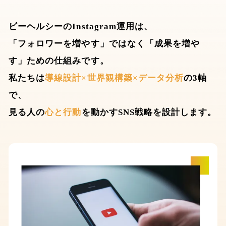
ビーヘルシーのInstagram運用は、
「フォロワーを増やす」ではなく「成果を増や
す」ための仕組みです。
私たちは
導線設計×世界観構築×データ分析
の3軸
で、
見る人の
心と行動
を動かすSNS戦略を設計します。