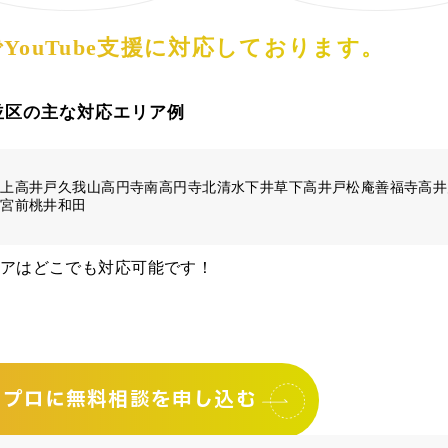
YouTube支援に対応しております。
並区の主な対応エリア例
荻
上高井戸
久我山
高円寺南
高円寺北
清水
下井草
下高井戸
松庵
善福寺
高井
窪
宮前
桃井
和田
リアはどこでも対応可能です！
mのプロに
無料相談を申し込む