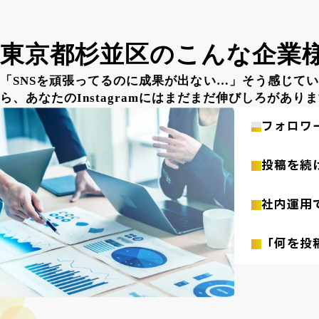
e
東京都杉並区のこんな企業
「SNSを頑張ってるのに成果が出ない…」そう感じてい
ら、あなたのInstagramにはまだまだ伸びしろがあり
フォロワ
投稿を続
社内運用
「何を投