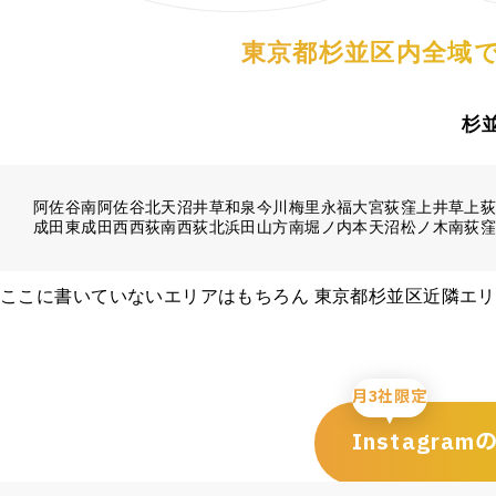
東京都杉並区内全域で
杉
阿佐谷南
阿佐谷北
天沼
井草
和泉
今川
梅里
永福
大宮
荻窪
上井草
上
成田東
成田西
西荻南
西荻北
浜田山
方南
堀ノ内
本天沼
松ノ木
南荻
ここに書いていないエリアはもちろん 東京都杉並区近隣エ
月3社限定
Instagra