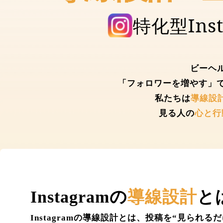
特化型Ins
ビーヘル
「フォロワーを増やす」
私たちは
導線設
見る人の
心と行
Instagramの
導線設計
と
Instagramの導線設計とは、投稿を“見ら