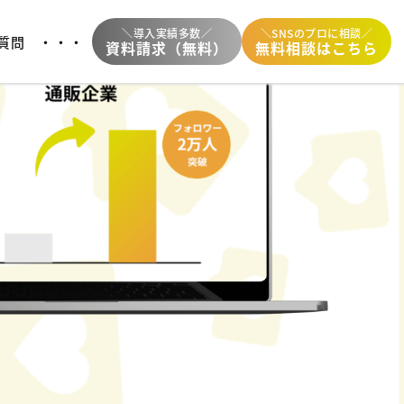
＼導入実績多数／
＼SNSのプロに相談／
質問
・・・
資料請求（無料）
無料相談はこちら