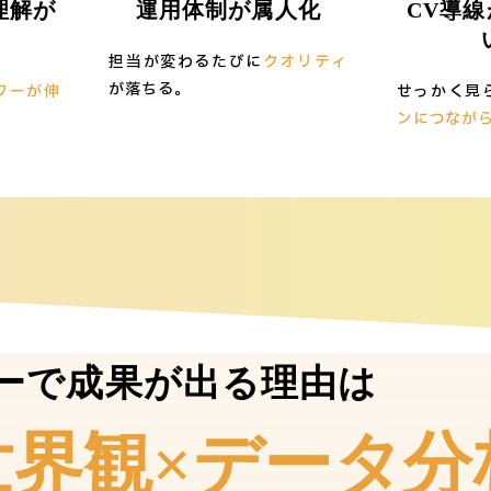
理解が
運用体制が属人化
CV導
担当が変わるたびに
クオリティ
が落ちる。
ワーが伸
せっかく見
ンにつなが
ーで成果が出る理由は
世界観×データ分