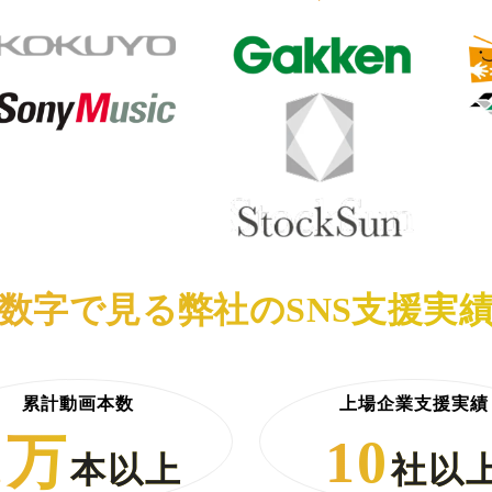
数字で見る弊社のSNS支援実
累計動画本数
上場企業支援実績
1万
10
本以上
社以