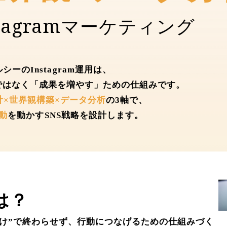
tagramマーケティング
シーのInstagram運用は、
ではなく「成果を増やす」ための仕組みです。
計×世界観構築×データ分析
の3軸で、
動
を動かすSNS戦略を設計します。
は？
れるだけ”で終わらせず、行動につなげるための仕組みづく