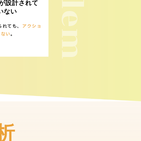
線が設計されて
いない
られても、
アクショ
らない
。
析