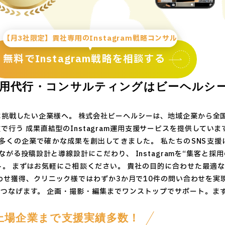
【月3社限定】貴社専用のInstagram戦略コンサル
無料でInstagram戦略を相談する
am運用代行・コンサルティングはビーヘルシ
築に挑戦したい企業様へ。 株式会社ビーヘルシーは、地域企業から全
で行う 成果直結型のInstagram運用支援サービスを提供していま
、多くの企業で確かな成果を創出してきました。 私たちのSNS支援
がる投稿設計と導線設計にこだわり、 Instagramを“集客と採
 まずはお気軽にご相談ください。 貴社の目的に合わせた最適なIn
合わせ獲得、クリニック様ではわずか3か月で10件の問い合わせを実
つなげます。 企画・撮影・編集までワンストップでサポート。ま
上場企業まで支援実績多数！