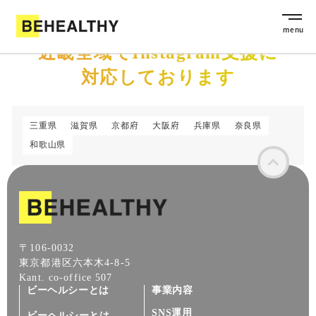
近畿全域でInstagram支援に
対応しております
三重県
滋賀県
京都府
大阪府
兵庫県
奈良県
和歌山県
〒106-0032
東京都港区六本木4-8-5
Kant. co-office 507
ビーヘルシーとは
事業内容
SNS運用
ビーヘルシーとは