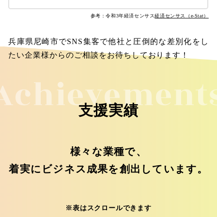
参考：令和3年経済センサス
経済センサス（e-Stat）
兵庫県尼崎市でSNS集客で他社と圧倒的な差別化をし
たい企業様からのご相談をお待ちしております！
Achievement
支援実績
様々な業種で、
着実にビジネス成果を創出しています。
※表はスクロールできます