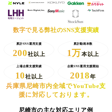
数字で見る弊社のSNS支援実績
累計SNS運用支援
累計動画本数
200
1万
社以上
本以上
上場企業支援実績
企業SNS運用支援開始
10
2018
社以上
年
兵庫県尼崎市内全域でYouTube支
援に対応しております。
尼崎市の主な対応エリア例