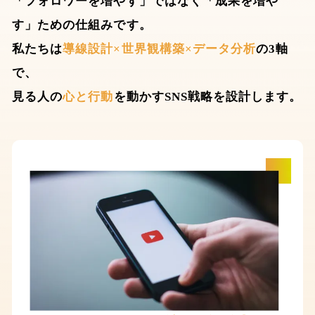
「フォロワーを増やす」ではなく「成果を増や
す」ための仕組みです。
私たちは
導線設計×世界観構築×データ分析
の3軸
で、
見る人の
心と行動
を動かすSNS戦略を設計します。