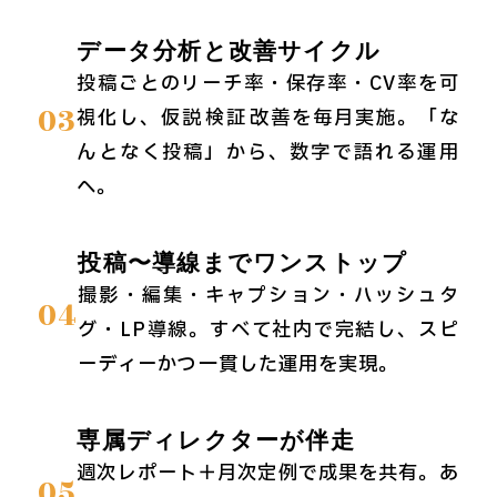
データ分析と改善サイクル
投稿ごとのリーチ率・保存率・CV率を可
03
視化し、仮説→検証→改善を毎月実施。「な
んとなく投稿」から、数字で語れる運用
へ。
投稿〜導線までワンストップ
撮影・編集・キャプション・ハッシュタ
04
グ・LP導線。すべて社内で完結し、スピ
ーディーかつ一貫した運用を実現。
専属ディレクターが伴走
週次レポート＋月次定例で成果を共有。あ
05