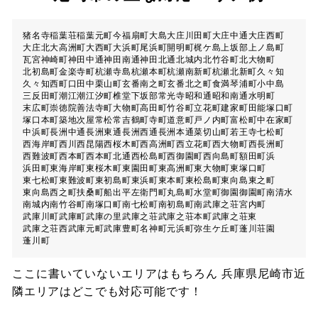
猪名寺
稲葉荘
稲葉元町
今福
扇町
大島
大庄川田町
大庄中通
大庄西町
大庄北
大高洲町
大西町
大浜町
尾浜町
開明町
梶ケ島
上坂部
上ノ島町
瓦宮
神崎町
神田中通
神田南通
神田北通
北城内
北竹谷町
北大物町
北初島町
金楽寺町
杭瀬寺島
杭瀬本町
杭瀬南新町
杭瀬北新町
久々知
久々知西町
口田中
栗山町
玄番南之町
玄番北之町
食満
琴浦町
小中島
三反田町
潮江
潮江
汐町
椎堂
下坂部
常光寺
昭和通
昭和南通
水明町
末広町
崇徳院
善法寺町
大物町
高田町
竹谷町
立花町
建家町
田能
塚口町
塚口本町
築地
次屋
常松
常吉
鶴町
寺町
道意町
戸ノ内町
富松町
中在家町
中浜町
長洲中通
長洲東通
長洲西通
長洲本通
菜切山町
若王寺
七松町
西海岸町
西川
西昆陽
西桜木町
西高洲町
西立花町
西大物町
西長洲町
西難波町
西本町
西本町北通
西松島町
西御園町
西向島町
額田町
浜
浜田町
東海岸町
東桜木町
東園田町
東高洲町
東大物町
東塚口町
東七松町
東難波町
東初島町
東浜町
東本町
東松島町
東向島東之町
東向島西之町
扶桑町
船出
平左衛門町
丸島町
水堂町
御園
御園町
南清水
南城内
南竹谷町
南塚口町
南七松町
南初島町
南武庫之荘
宮内町
武庫川町
武庫町
武庫の里
武庫之荘
武庫之荘本町
武庫之荘東
武庫之荘西
武庫元町
武庫豊町
名神町
元浜町
弥生ケ丘町
蓬川荘園
蓬川町
ここに書いていないエリアはもちろん 兵庫県尼崎市近
隣エリアはどこでも対応可能です！