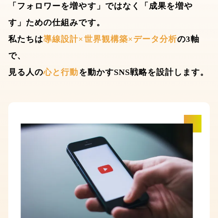
「フォロワーを増やす」ではなく「成果を増や
す」ための仕組みです。
私たちは
導線設計×世界観構築×データ分析
の3軸
で、
見る人の
心と行動
を動かすSNS戦略を設計します。