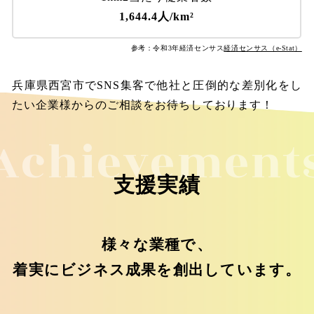
1,644.4人/km²
参考：令和3年経済センサス
経済センサス（e-Stat）
兵庫県西宮市でSNS集客で他社と圧倒的な差別化をし
たい企業様からのご相談をお待ちしております！
Achievement
支援実績
様々な業種で、
着実にビジネス成果を創出しています。