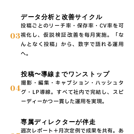
データ分析と改善サイクル
投稿ごとのリーチ率・保存率・CV率を可
03
視化し、仮説→検証→改善を毎月実施。「な
んとなく投稿」から、数字で語れる運用
へ。
投稿〜導線までワンストップ
撮影・編集・キャプション・ハッシュタ
04
グ・LP導線。すべて社内で完結し、スピ
ーディーかつ一貫した運用を実現。
専属ディレクターが伴走
週次レポート＋月次定例で成果を共有。あ