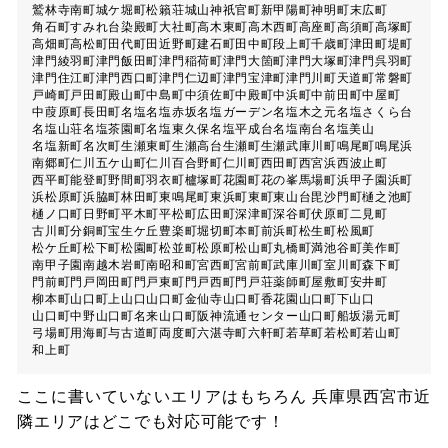
鷲林寺南町
城ケ堀町
松籟荘
城山
神祇官町
新甲陽町
神明町
末広町
角石町
すみれ台
染殿町
大社町
高木東町
高木西町
高座町
高須町
高塚町
高畑町
高松町
田代町
田近野町
建石町
田中町
段上町
千歳町
津田町
堤町
津門綾羽町
津門飯田町
津門稲荷町
津門大箇町
津門大塚町
津門呉羽町
津門住江町
津門西口町
津門仁辺町
津門宝津町
津門川町
天道町
常磐町
戸崎町
戸田町
殿山町
中島町
中須佐町
中殿町
中浜町
中前田町
中屋町
中葭原町
長田町
名塩
名塩赤坂
名塩ガーデン
名塩木之元
名塩さくら台
名塩山荘
名塩茶園町
名塩東久保
名塩平成台
名塩南台
名塩美山
名塩新町
名次町
生瀬東町
生瀬高台
生瀬町
生瀬武庫川町
鳴尾町
鳴尾浜
南郷町
仁川五ケ山町
仁川百合野町
仁川町
西田町
西宮浜
西波止町
西平町
能登町
野間町
羽衣町
櫨塚町
花園町
花の峯
馬場町
浜甲子園
浜町
浜松原町
浜脇町
林田町
東鳴尾町
東浜町
東町
東山台
毘沙門町
樋之池町
樋ノ口町
日野町
平木町
平松町
広田町
深津町
深谷町
伏原町
二見町
古川町
分銅町
宝生ケ丘
豊楽町
堀切町
本町
前浜町
松生町
松風町
松ケ丘町
松下町
松園町
松並町
松原町
松山町
丸橋町
満池谷町
美作町
南甲子園
南越木岩町
南昭和町
宮西町
宮前町
武庫川町
室川町
森下町
門前町
門戸岡田町
門戸東町
門戸西町
門戸荘
薬師町
屋敷町
安井町
柳本町
山口町上山口
山口町金仙寺
山口町香花園
山口町下山口
山口町中野
山口町名来
山口町阪神流通センター
山口町船坂
湯元町
弓場町
用海町
与古道町
両度町
六湛寺町
六軒町
若草町
若松町
若山町
和上町
ここに書いていないエリアはもちろん 兵庫県西宮市近
隣エリアはどこでも対応可能です！