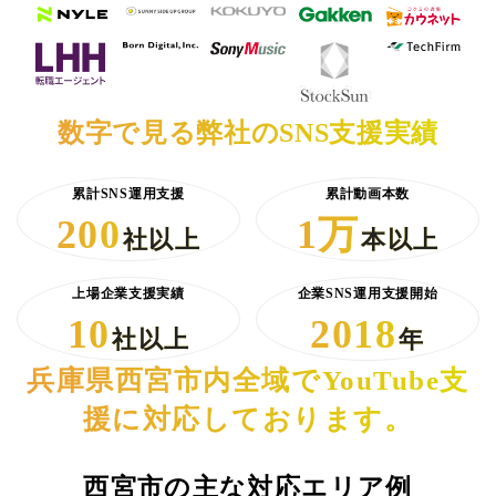
数字で見る弊社のSNS支援実績
累計SNS運用支援
累計動画本数
200
1万
社以上
本以上
上場企業支援実績
企業SNS運用支援開始
10
2018
社以上
年
兵庫県西宮市内全域でYouTube支
援に対応しております。
西宮市の主な対応エリア例