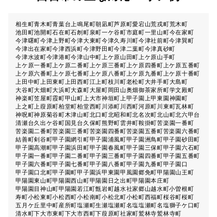
相生町
青木町
青葉台
上鳴尾町
朝凪町
芦原町
愛宕山
荒戎町
荒木町
池田町
池開町
石在町
石刎町
泉町
一ケ谷町
市庭町
一里山町
今在家町
今津曙町
今津上野町
今津大東町
今津久寿川町
今津社前町
今津巽町
今津出在家町
今津西浜町
今津野田町
今津二葉町
今津真砂町
今津水波町
今津港町
今津山中町
上ケ原山田町
上ケ原山手町
上ケ原一番町
上ケ原二番町
上ケ原三番町
上ケ原四番町
上ケ原五番町
上ケ原六番町
上ケ原七番町
上ケ原八番町
上ケ原九番町
上ケ原十番町
上田中町
上田東町
上田西町
江上町
枝川町
老松町
大井手町
大島町
大谷町
大畑町
大浜町
大森町
大屋町
岡田山
奥畑
御茶家所町
学文殿町
神楽町
笠屋町
霞町
甲山町
上大市
神垣町
上甲子園
上甲東園
神園町
上之町
上葭原町
柏堂町
柏堂西町
川添町
川西町
河原町
川東町
瓦林町
神呪町
神原
菊谷町
木津山町
北口町
北昭和町
北名次町
北山町
北六甲台
清瀬台
久出ケ谷町
国見台
久保町
熊野町
雲井町
鞍掛町
苦楽園一番町
苦楽園二番町
苦楽園三番町
苦楽園四番町
苦楽園五番町
苦楽園六番町
結善町
剣谷町
甲子園網引町
甲子園浦風町
甲子園洲鳥町
甲子園砂田町
甲子園高潮町
甲子園浜田町
甲子園春風町
甲子園三保町
甲子園六石町
甲子園一番町
甲子園二番町
甲子園三番町
甲子園四番町
甲子園五番町
甲子園六番町
甲子園七番町
甲子園八番町
甲子園九番町
甲子園口
甲子園口北町
甲子園町
甲子園浜
甲東園
甲風園
郷免町
甲陽園山王町
甲陽園東山町
甲陽園西山町
甲陽園日之出町
甲陽園本庄町
甲陽園目神山町
甲陽園若江町
甑岩町
越水社家郷山
越水町
小曽根町
寿町
小松東町
小松西町
小松南町
小松北町
小松町
西福町
桜谷町
桜町
五月ケ丘
里中町
産所町
塩瀬町生瀬
塩瀬町名塩
塩瀬町名塩
獅子ケ口町
清水町
下大市東町
下大市西町
下葭原町
社家町
鷲林寺
鷲林寺町