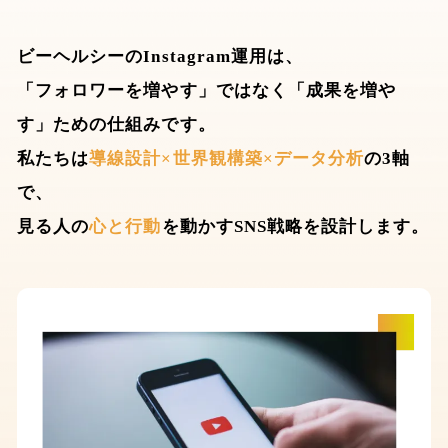
ビーヘルシーのInstagram運用は、
「フォロワーを増やす」ではなく「成果を増や
す」ための仕組みです。
私たちは
導線設計×世界観構築×データ分析
の3軸
で、
見る人の
心と行動
を動かすSNS戦略を設計します。