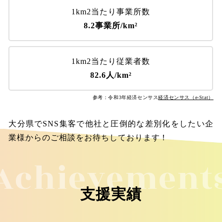
1km2当たり事業所数
8.2事業所/km²
1km2当たり従業者数
82.6人/km²
参考：令和3年経済センサス
経済センサス（e-Stat）
大分県でSNS集客で他社と圧倒的な差別化をしたい企
業様からのご相談をお待ちしております！
Achievement
支援実績