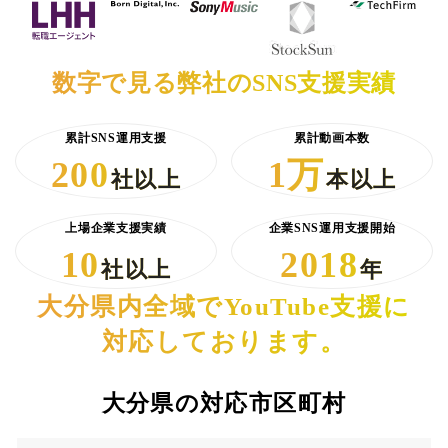
数字で見る弊社のSNS支援実績
累計SNS運用支援
累計動画本数
200
1万
社以上
本以上
上場企業支援実績
企業SNS運用支援開始
10
2018
社以上
年
大分県内全域でYouTube支援に
対応しております。
大分県の対応市区町村