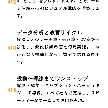
02
の“らしさ”をブレずに伝えることで、一瞬
で信頼を掴むビジュアル戦略を構築しま
す。
データ分析と改善サイクル
投稿ごとのリーチ率・保存率・CV率を可
03
視化し、仮説→検証→改善を毎月実施。「な
んとなく投稿」から、数字で語れる運用
へ。
投稿〜導線までワンストップ
撮影・編集・キャプション・ハッシュタ
04
グ・LP導線。すべて社内で完結し、スピ
ーディーかつ一貫した運用を実現。