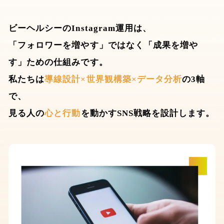
ビーヘルシーのInstagram運用は、
「フォロワーを増やす」ではなく「成果を増や
す」ための仕組みです。
私たちは
導線設計×世界観構築×データ分析
の3軸
で、
見る人の
心と行動
を動かすSNS戦略を設計します。