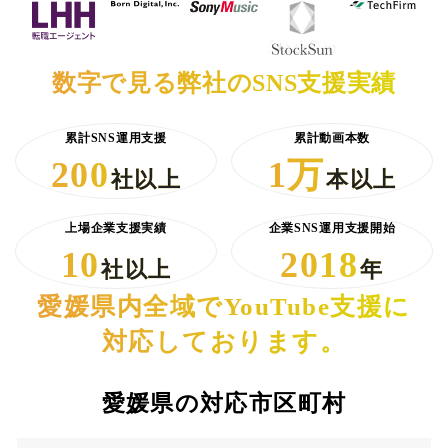
数字で見る弊社のSNS支援実績
累計SNS運用支援
累計動画本数
200
1万
社以上
本以上
上場企業支援実績
企業SNS運用支援開始
10
2018
社以上
年
愛媛県内全域でYouTube支援に
対応しております。
愛媛県の対応市区町村