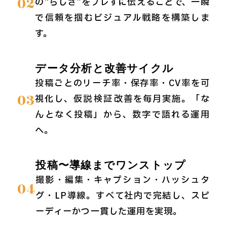
02
の“らしさ”をブレずに伝えることで、一瞬
で信頼を掴むビジュアル戦略を構築しま
す。
データ分析と改善サイクル
投稿ごとのリーチ率・保存率・CV率を可
03
視化し、仮説→検証→改善を毎月実施。「な
んとなく投稿」から、数字で語れる運用
へ。
投稿〜導線までワンストップ
撮影・編集・キャプション・ハッシュタ
04
グ・LP導線。すべて社内で完結し、スピ
ーディーかつ一貫した運用を実現。