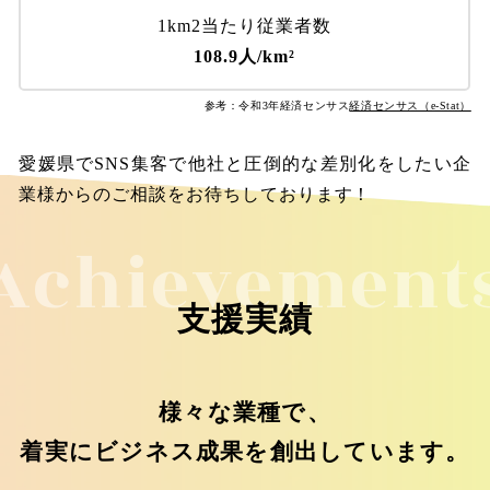
1km2当たり従業者数
108.9人/km²
参考：令和3年経済センサス
経済センサス（e-Stat）
愛媛県でSNS集客で他社と圧倒的な差別化をしたい企
業様からのご相談をお待ちしております！
Achievement
支援実績
様々な業種で、
着実にビジネス成果を創出しています。