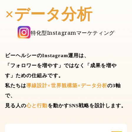
×データ分析
特化型Instagramマーケティング
ビーヘルシーのInstagram運用は、
「フォロワーを増やす」ではなく「成果を増や
す」ための仕組みです。
私たちは
導線設計×世界観構築×データ分析
の3軸
で、
見る人の
心と行動
を動かすSNS戦略を設計します。