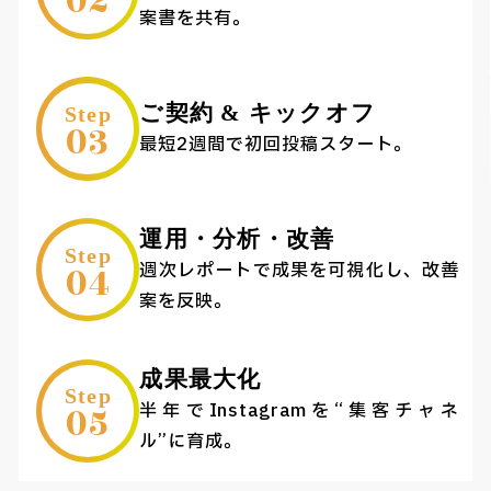
02
案書を共有。
ご契約 & キックオフ
Step
03
最短2週間で初回投稿スタート。
運用・分析・改善
Step
04
週次レポートで成果を可視化し、改善
案を反映。
成果最大化
Step
05
半年でInstagramを“集客チャネ
ル”に育成。