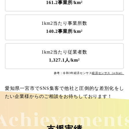
161.2事業所/km²
1km2当たり事業所数
140.2事業所/km²
1km2当たり従業者数
1,327.1人/km²
参考：令和3年経済センサス
経済センサス（e-Stat）
愛知県一宮市でSNS集客で他社と圧倒的な差別化をし
たい企業様からのご相談をお待ちしております！
Achievement