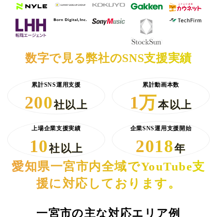
数字で見る弊社のSNS支援実績
累計SNS運用支援
累計動画本数
200
1万
社以上
本以上
上場企業支援実績
企業SNS運用支援開始
10
2018
社以上
年
愛知県一宮市内全域でYouTube支
援に対応しております。
一宮市の主な対応エリア例