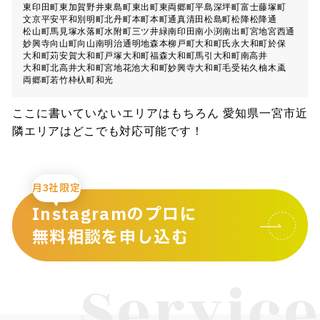
東印田町
東加賀野井
東島町
東出町
東両郷町
平島
深坪町
富士
藤塚町
文京
平安
平和
別明町
北丹町
本町
本町通
真清田
松島町
松降
松降通
松山町
馬見塚
水落町
水附町
三ツ井
緑
南印田
南小渕
南出町
宮地
宮西通
妙興寺
向山町
向山南
明治通
明地
森本
柳戸町
大和町氏永
大和町於保
大和町苅安賀
大和町戸塚
大和町福森
大和町馬引
大和町南高井
大和町北高井
大和町宮地花池
大和町妙興寺
大和町毛受
祐久
柚木颪
両郷町
若竹
枠杁町
和光
ここに書いていないエリアはもちろん 愛知県一宮市近
隣エリアはどこでも対応可能です！
月3社限定
Instagramのプロに
無料相談を申し込む
Service