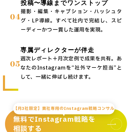
投稿〜導線までワンストップ
撮影・編集・キャプション・ハッシュタ
04
グ・LP導線。すべて社内で完結し、スピ
ーディーかつ一貫した運用を実現。
専属ディレクターが伴走
週次レポート＋月次定例で成果を共有。あ
05
なたのInstagramを“社外マーケ担当”と
して、一緒に伸ばし続けます。
【月3社限定】貴社専用のInstagram戦略コンサル
無料でInstagram戦略を
相談する