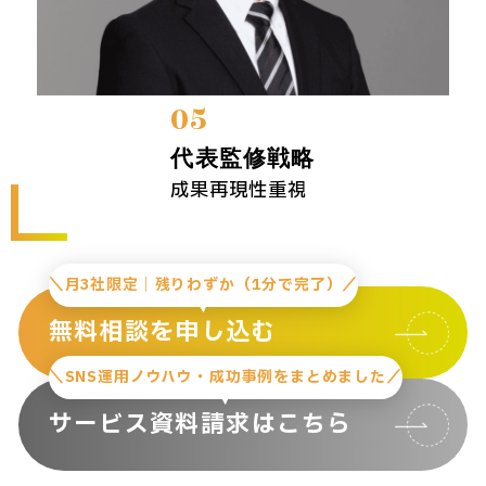
05
代表監修戦略
成果再現性重視
＼月3社限定｜残りわずか（1分で完了）／
無料相談を申し込む
＼SNS運用ノウハウ・成功事例をまとめました／
サービス資料請求はこちら