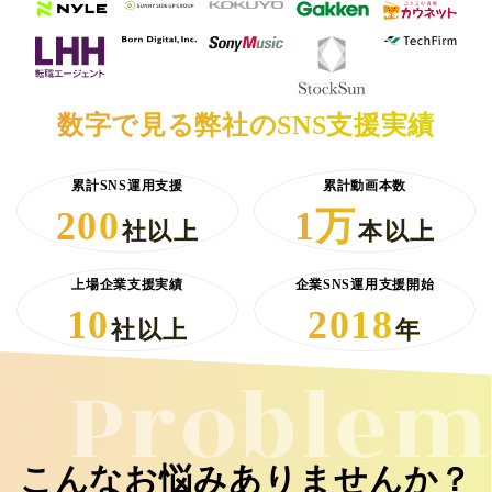
数字で見る弊社のSNS支援実績
累計SNS運用支援
累計動画本数
200
1万
社以上
本以上
上場企業支援実績
企業SNS運用支援開始
10
2018
社以上
年
Problem
こんなお悩みありませんか？