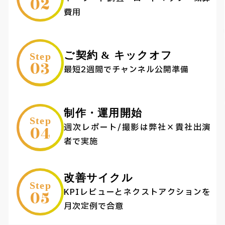
02
費用
ご契約 & キックオフ
Step
03
最短2週間でチャンネル公開準備
制作・運用開始
Step
04
週次レポート/撮影は弊社×貴社出演
者で実施
改善サイクル
Step
05
KPIレビューとネクストアクションを
月次定例で合意