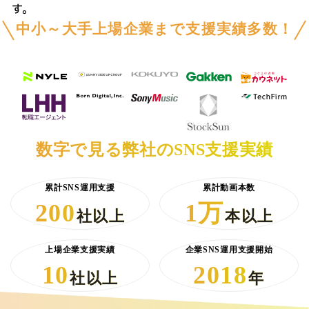
す。
中小～大手上場企業まで支援実績多数！
数字で見る弊社のSNS支援実績
累計SNS運用支援
累計動画本数
200
1万
社以上
本以上
上場企業支援実績
企業SNS運用支援開始
10
2018
社以上
年