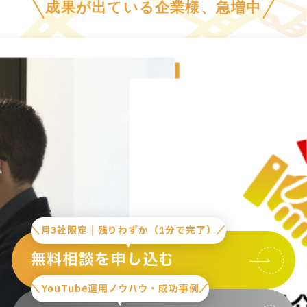
成果が出ている企業様、急増中
＼月3社限定｜残りわずか（1分で完了）／
無料相談を申し込む
＼YouTube運用ノウハウ・成功事例／