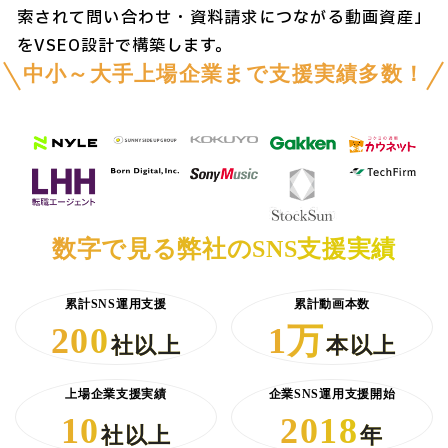
索されて問い合わせ・資料請求につながる動画資産」
をVSEO設計で構築します。
中小～大手上場企業まで支援実績多数！
数字で見る弊社のSNS支援実績
累計SNS運用支援
累計動画本数
200
1万
社以上
本以上
上場企業支援実績
企業SNS運用支援開始
10
2018
社以上
年