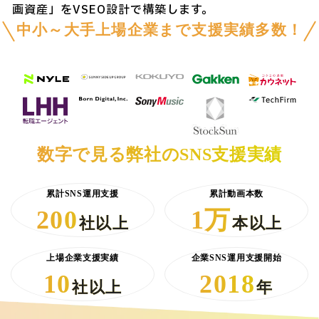
画資産」をVSEO設計で構築します。
中小～大手上場企業まで支援実績多数！
数字で見る弊社のSNS支援実績
累計SNS運用支援
累計動画本数
200
1万
社以上
本以上
上場企業支援実績
企業SNS運用支援開始
10
2018
社以上
年