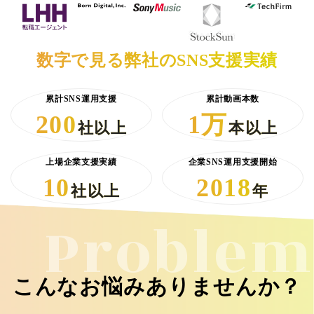
数字で見る弊社のSNS支援実績
累計SNS運用支援
累計動画本数
200
1万
社以上
本以上
上場企業支援実績
企業SNS運用支援開始
10
2018
社以上
年
Problem
こんなお悩みありませんか？