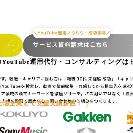
e
＼YouTube運用ノウハウ・成功事例／
サービス資料請求はこちら
ouTube運用代行・コンサルティングは
です。転職・キャリアに悩む方は「転職 30代 未経験 成功」「キャ
YouTubeを検索し、動画で情報収集・共感してから相談先を選ぶ
リア領域の顕在キーワードを徹底リサーチ。バズ狙いではなく「検
と人柄を動画で最大化し、問い合わせの仕組みをつくります。
上場企業まで支援実績多数！