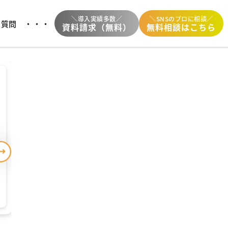
＼導入実績多数／
＼SNSのプロに相談／
増中
る質問
・・・
資料請求（無料）
無料相談はこちら