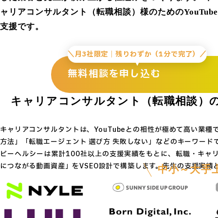
ャリアコンサルタント（転職相談）様のためのYouTub
支援です。
＼月3社限定｜残りわずか（1分で完了）／
無料相談を申し込む
キャリアコンサルタント（転職相談）のY
キャリアコンサルタントは、YouTubeとの相性が極めて高い業種
方法」「転職エージェント 選び方 失敗しない」などのキーワードで
ビーヘルシーは累計100社以上の支援実績をもとに、転職・キャ
につながる動画資産」をVSEO設計で構築します。先生の支援実績
中小～大手