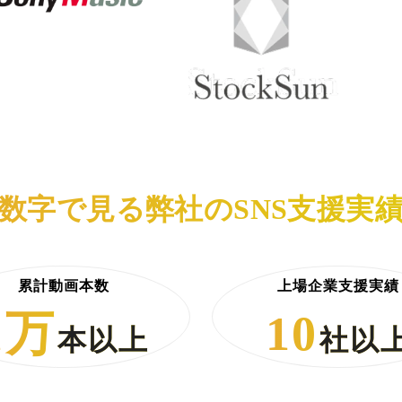
数字で見る弊社のSNS支援実
累計動画本数
上場企業支援実績
1万
10
本以上
社以