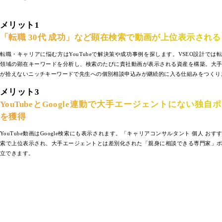
メリット1
「転職 30代 成功」など顕在検索で動画が上位表示される
転職・キャリアに悩む方はYouTubeで解決策や成功事例を探します。VSEO設計では
領域の顕在キーワードを分析し、検索のたびに貴社動画が表示される資産を構築。大
が拾えないニッチキーワードで先生への個別相談申込みが継続的に入る仕組みをつくり
メリット3
YouTubeとGoogle連動で大手エージェントにない独自
を獲得
YouTube動画はGoogle検索にも表示されます。「キャリアコンサルタント 個人 お
索で上位表示され、大手エージェントとは差別化された「親身に相談できる専門家」
立できます。