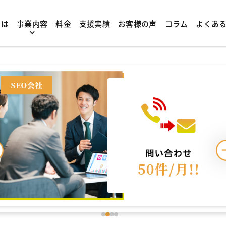
成果が出ている企業様、急
とは
事業内容
料金
支援実績
お客様の声
コラム
よくあ
職