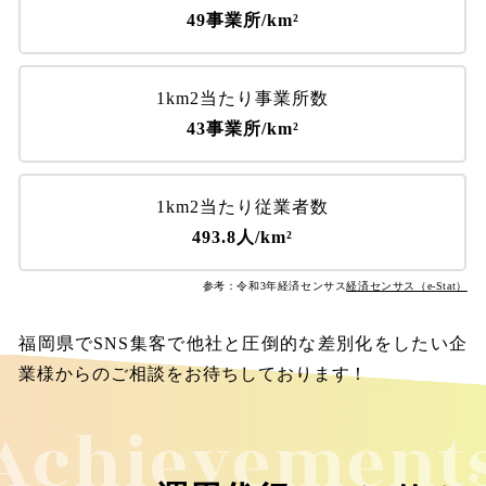
49事業所/km²
1km2当たり事業所数
43事業所/km²
1km2当たり従業者数
493.8人/km²
参考：令和3年経済センサス
経済センサス（e-Stat）
福岡県でSNS集客で他社と圧倒的な差別化をしたい企
業様からのご相談をお待ちしております！
Achievement