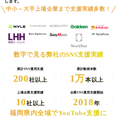
します。
中小～大手上場企業まで支援実績多数！
数字で見る弊社のSNS支援実績
累計SNS運用支援
累計動画本数
200
1万
社以上
本以上
上場企業支援実績
企業SNS運用支援開始
10
2018
社以上
年
福岡県内全域でYouTube支援に