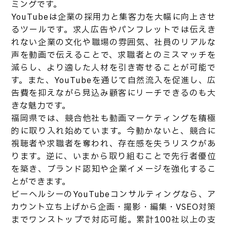
ミングです。
YouTubeは企業の採用力と集客力を大幅に向上させ
るツールです。求人広告やパンフレットでは伝えき
れない企業の文化や職場の雰囲気、社員のリアルな
声を動画で伝えることで、求職者とのミスマッチを
減らし、より適した人材を引き寄せることが可能で
す。また、YouTubeを通じて自然流入を促進し、広
告費を抑えながら見込み顧客にリーチできるのも大
きな魅力です。
福岡県では、競合他社も動画マーケティングを積極
的に取り入れ始めています。今動かないと、競合に
視聴者や求職者を奪われ、存在感を失うリスクがあ
ります。逆に、いまから取り組むことで先行者優位
を築き、ブランド認知や企業イメージを強化するこ
とができます。
ビーヘルシーのYouTubeコンサルティングなら、ア
カウント立ち上げから企画・撮影・編集・VSEO対策
までワンストップで対応可能。累計100社以上の支