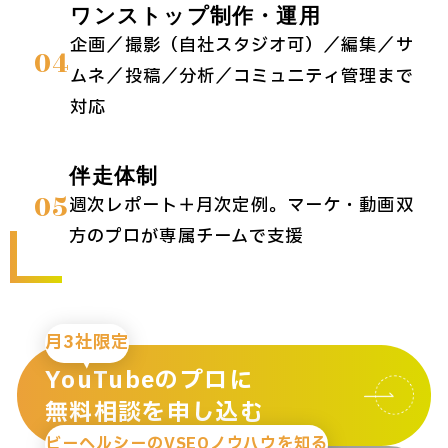
ワンストップ制作・運用
企画／撮影（自社スタジオ可）／編集／サ
04
ムネ／投稿／分析／コミュニティ管理まで
対応
伴走体制
05
週次レポート＋月次定例。マーケ・動画双
方のプロが専属チームで支援
月3社限定
YouTubeのプロに
無料相談を申し込む
ビーヘルシーのVSEOノウハウを知る