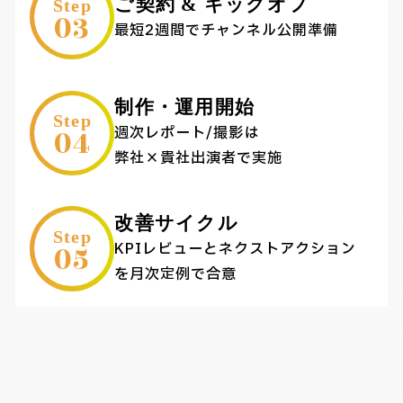
ご契約 & キックオフ
Step
03
最短2週間でチャンネル公開準備
制作・運用開始
Step
04
週次レポート/撮影は
弊社×貴社出演者で実施
改善サイクル
Step
05
KPIレビューとネクストアクション
を月次定例で合意