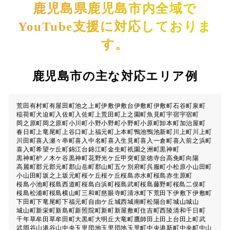
鹿児島県鹿児島市内全域で
YouTube支援に対応しておりま
す。
鹿児島市の主な対応エリア例
荒田
有村町
有屋田町
池之上町
伊敷
伊敷台
伊敷町
伊敷町
石谷町
泉町
稲荷町
犬迫町
入佐町
入佐町
上荒田町
上之園町
魚見町
宇宿
宇宿町
岡之原町
岡之原町
小川町
小野
小野町
小野町
小原町
卸本町
加治屋町
春日町
上竜尾町
上谷口町
上福元町
上本町
鴨池
鴨池新町
川上町
川上町
川田町
喜入瀬々串町
喜入中名町
喜入生見町
喜入一倉町
喜入前之浜町
喜入町
希望ケ丘町
錦江台
錦江町
金生町
祇園之洲町
黒神町
黒神町枦ノ木ケ谷
黒神町
花野光ケ丘
甲突町
皇徳寺台
高免町
向陽
高麗町
郡元
郡元町
郡山岳町
郡山町
五ケ別府町
呉服町
小松原
小山田町
小山田町
坂之上
坂元町
桜ケ丘
桜ケ丘
桜島赤水町
桜島赤生原町
桜島小池町
桜島西道町
桜島白浜町
桜島武町
桜島藤野町
桜島二俣町
桜島松浦町
桜島横山町
三和町
慈眼寺町
清水町
下荒田
下伊敷
下伊敷町
下田町
下竜尾町
下福元町
自由ケ丘
城西
城南町
松陽台町
城山
城山
城山町
新栄町
新島町
新照院町
新町
新屋敷町
住吉町
西陵
清和
千日町
千年
草牟田
草牟田町
大黒町
大明丘
大竜町
鷹師
田上
田上台
田上町
武
武岡
谷山港
谷山中央
玉里団地
玉里団地
玉里町
中央港新町
中央町
中山