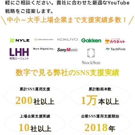
軽にご相談ください。貴社に合わせた最適なYouTube
戦略をご提案します。
中小～大手上場企業まで支援実績多数！
数字で見る弊社のSNS支援実績
累計SNS運用支援
累計動画本数
200
1万
社以上
本以上
上場企業支援実績
企業SNS運用支援開始
10
2018
社以上
年