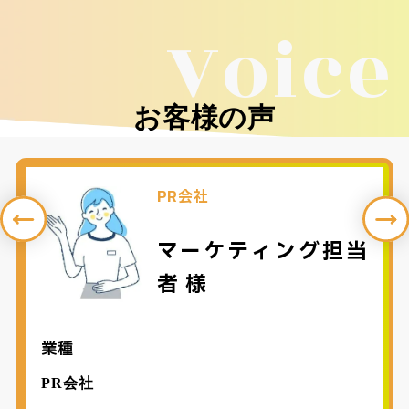
Voice
お客様の声
PR会社
マーケティング担当
者 様
業種
PR会社