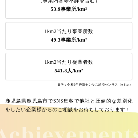
（事業内容等不詳を含む）
53.9事業所/km²
1km2当たり事業所数
49.3事業所/km²
1km2当たり従業者数
541.8人/km²
参考：令和3年経済センサス
経済センサス（e-Stat）
鹿児島県鹿児島市でSNS集客で他社と圧倒的な差別化
をしたい企業様からのご相談をお待ちしております！
Achievement