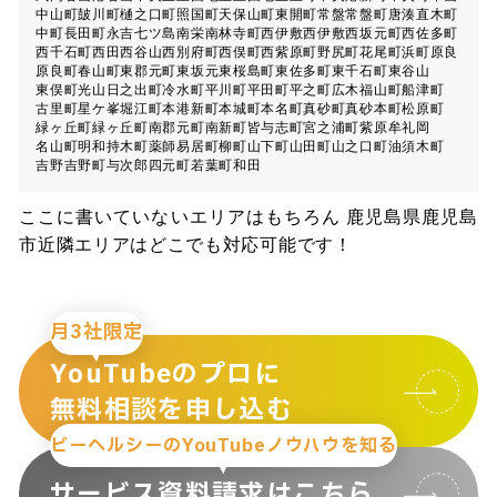
中山町
皷川町
樋之口町
照国町
天保山町
東開町
常盤
常盤町
唐湊
直木町
中町
長田町
永吉
七ツ島
南栄
南林寺町
西伊敷
西伊敷
西坂元町
西佐多町
西千石町
西田
西谷山
西別府町
西俣町
西紫原町
野尻町
花尾町
浜町
原良
原良町
春山町
東郡元町
東坂元
東桜島町
東佐多町
東千石町
東谷山
東俣町
光山
日之出町
冷水町
平川町
平田町
平之町
広木
福山町
船津町
古里町
星ケ峯
堀江町
本港新町
本城町
本名町
真砂町
真砂本町
松原町
緑ヶ丘町
緑ヶ丘町
南郡元町
南新町
皆与志町
宮之浦町
紫原
牟礼岡
名山町
明和
持木町
薬師
易居町
柳町
山下町
山田町
山之口町
油須木町
吉野
吉野町
与次郎
四元町
若葉町
和田
ここに書いていないエリアはもちろん 鹿児島県鹿児島
市近隣エリアはどこでも対応可能です！
月3社限定
YouTubeのプロに
無料相談を申し込む
ビーヘルシーのYouTubeノウハウを知る
サービス資料請求はこちら