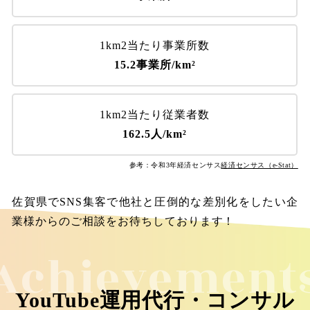
1km2当たり事業所数
15.2事業所/km²
1km2当たり従業者数
162.5人/km²
参考：令和3年経済センサス
経済センサス（e-Stat）
佐賀県でSNS集客で他社と圧倒的な差別化をしたい企
業様からのご相談をお待ちしております！
Achievement
YouTube運用代行・コンサル