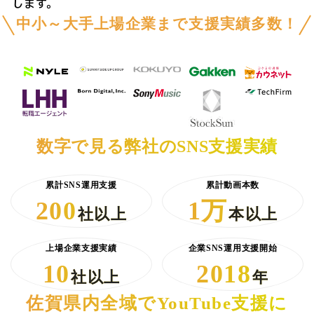
します。
中小～大手上場企業まで支援実績多数！
数字で見る弊社のSNS支援実績
累計SNS運用支援
累計動画本数
200
1万
社以上
本以上
上場企業支援実績
企業SNS運用支援開始
10
2018
社以上
年
佐賀県内全域でYouTube支援に