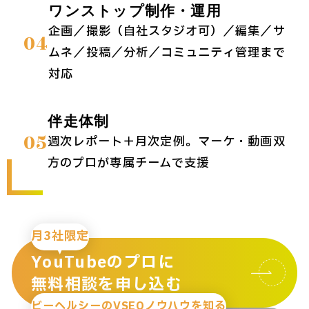
ワンストップ制作・運用
企画／撮影（自社スタジオ可）／編集／サ
04
ムネ／投稿／分析／コミュニティ管理まで
対応
伴走体制
05
週次レポート＋月次定例。マーケ・動画双
方のプロが専属チームで支援
月3社限定
YouTubeのプロに
無料相談を申し込む
ビーヘルシーのVSEOノウハウを知る