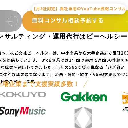
【月3社限定】貴社専用のYouTube戦略コンサル
無料コンサル相談予約する
ンサルティング・運用代行は
ビーヘルシー
業様へ。株式会社ビーヘルシーは、中小企業から大手企業まで累計10
スを提供しています。 BtoB企業では1年間の運用で月間50件超
かな成果を創出してきました。当社のSNS支援は単なる「バズ狙い
体的な成果につなげます。 企画・撮影・編集・VSEO対策までワ
戦略をご提案します。
上場企業まで支援実績多数！