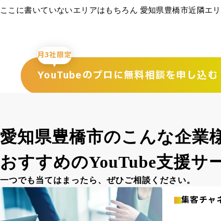
ここに書いていないエリアはもちろん 愛知県豊橋市近隣エ
月3社限定
YouTubeのプロに
無料相談を申し込む
e
愛知県豊橋市のこんな企業
おすすめのYouTube
支援サ
一つでも当てはまったら、
ぜひご相談ください。
集客チャ