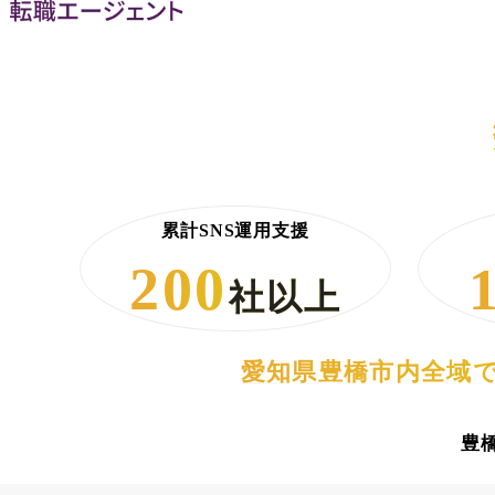
累計SNS運用支援
200
社以上
愛知県豊橋市内全域で
豊