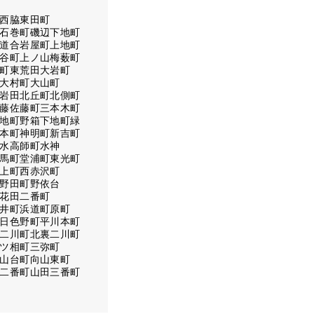
西脇
東田町
石巻町
磯辺下地町
道合
岩屋町
上地町
谷町上ノ山
梅薮町
町東荒田
大岩町
大村町
大山町
岩田
北丘町
北側町
藤
佐藤町
三本木町
地町野箱
下地町緑
本町
神明町
新吉町
水
高師町水神
馬町
堂浦町
東光町
上町
西赤沢町
野田町
野依台
花田二番町
井町
浜道町
原町
日色野町
平川本町
二川町北裏
二川町
ツ相町
三弥町
山台町
向山東町
二番町
山田三番町