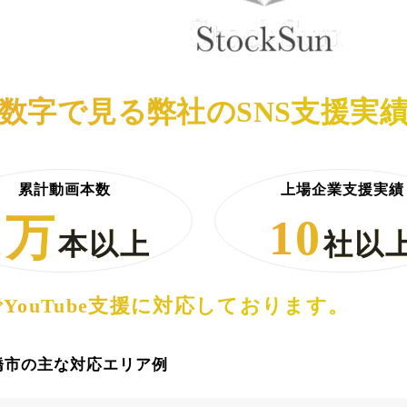
数字で見る弊社のSNS支援実
累計動画本数
上場企業支援実績
1万
10
本以上
社以
YouTube支援に対応しております。
橋市の主な対応エリア例