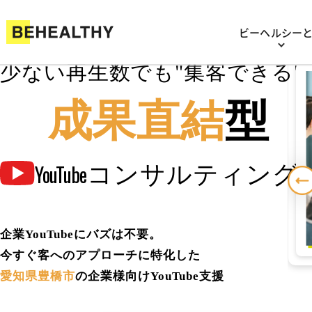
ビーヘルシー
少ない再生数でも"集客できる"
成果直結
型
コンサルティング
YouTube
企業YouTubeにバズは不要。
今すぐ客へのアプローチに特化した
愛知県豊橋市
の企業様向けYouTube支援