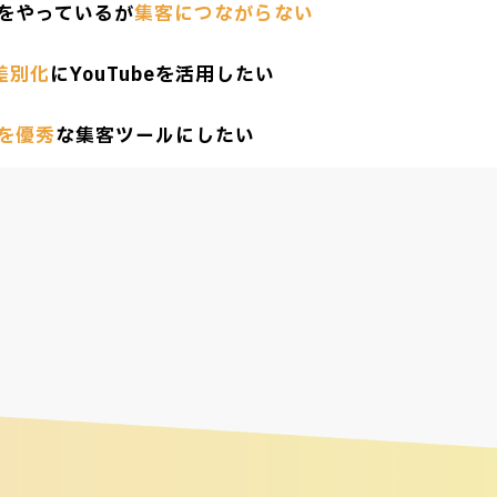
beをやっているが
集客につながらない
差別化
にYouTubeを活用したい
eを優秀
な集客ツールにしたい