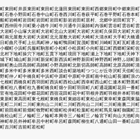
田町
東田町井原
東田町
東田町北蓮田
東田町
東田町西郷
東田町中郷
東田町
部町
石巻小野田町
石巻中山町
石巻西川町
石巻萩平町
石巻平野町
石巻本町
入船町
岩崎町
岩田町
岩田町
岩田町影岩
岩田町居村、北郷中
岩田町宮下、
川町西仲田
牛川町乗小路
牛川町
牛川通
牛川薬師町
内張町
雲谷町
雲谷町
雲
町
大岩町小山塚
大岩町
大岩町北山
大岩町
大岩町
大岩町久保田
大岩町
大岩
岩町南元屋敷
大岩町
大岩町北元屋敷
大岩町
大崎町
大清水町
大手町
大橋通
春日町
曲尺手町
上伝馬町
神ノ輪町
鴨田町
賀茂町
萱町
川崎町
瓦町
瓦町通
北
町
小畷町
小浜町
呉服町
駒形町
小松町
小松原町
小向町
菰口町
西郷町
栄町
佐
町北村
下地町操穴
下地町五貫
下地町境田
下地町瀬上
下地町
下地町天神
下
町
城下町
城山町
新川町
新栄町
新西浜町
神野新田町
神野西町
神野ふ頭町
新
高師町奥山田
高師町
高師町小野
高師町北新切
高師町
高師町北原
高師町清
米町
多米中町
多米東町
多米西町
談合町
築地町
つつじが丘
寺沢町
天伯町
伝
中野町
仲ノ町
中橋良町
中浜町
中原町
中原町
中原町南
中松山町
長瀬町
浪の
西七根町
西橋良町
西羽田町
西浜町
西松山町
西幸町
西山町
仁連木町
野黒町
七番町
柱八番町
柱九番町
橋良町
畑ケ田町
羽田町
八町通
花園町
花田一番町
町官有地
花田町中郷
花田町西宿
花田町
花中町
羽根井西町
羽根井本町
羽根
町
東新町
東高田町
東七根町
東橋良町
東細谷町
東松山町
東幸町
東森岡
東脇
士見町
二川町
二川町東向山
二川町
二川町西向山
二川町
二川町南裏
二川町
中町
前田南町
前畑町
牧野町
町畑町
松井町
松葉町
松村町
馬見塚町
御園町
三
町
南松山町
三ノ輪町
三ノ輪町本興寺
三ノ輪町三ノ輪
宮下町
向山大池町
向
水神町
牟呂外神町
牟呂中村町
牟呂町
森岡町
柳生町
八通町
山田一番町
山田
賀町
吉川町
吉前町
若松町