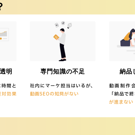
？
透明
専門知識の不足
納品
に時間と
社内にマーケ担当はいるが、
動画制作
資対効果
動画SEOの知見がない
「納品で終
が進まない