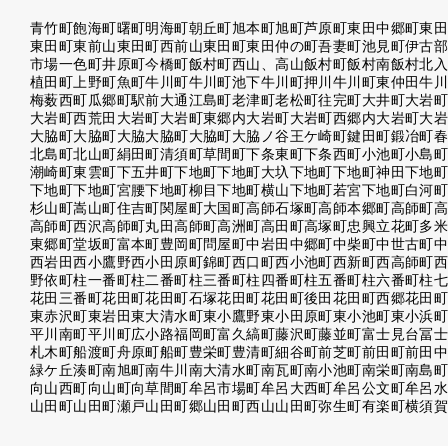
青竹町
飽海町
曙町
明海町
朝丘町
旭本町
旭町
芦原町
東田中郷町
東
東田町東前山
東田町西前山
東田町
東田仲の町
吾妻町
池見町
伊古
市場
一色町
井原町
今橋町
飯村町西山、高山
飯村町
飯村南
飯村北
植田町
上野町
魚町
牛川町
牛川町池下
牛川町押川
牛川町東仲田
牛
梅薮西町
瓜郷町
駅前大通
江島町
老津町
老松町
往完町
大井町
大岩
大岩町西荒田
大岩町
大岩町東郷内
大岩町
大岩町西郷内
大岩町
大
大脇町
大脇町大脇
大脇町
大脇町大脇ノ谷
王ケ崎町
鍵田町
鍛冶町
北島町
北山町
絹田町
清須町
草間町
下条東町
下条西町
小池町
小島
潮崎町
東雲町
下五井町
下地町
下地町大圦
下地町
下地町神田
下地
下地町
下地町宮腰
下地町柳目
下地町横山
下地町若宮
下地町
白河
杉山町
嵩山町
住吉町
関屋町
大国町
高師石塚町
高師本郷町
高師町
高師町西沢
高師町丸田
高師町
高洲町
高田町
高塚町
忠興
立花町
多
東郷町
堂坂町
富本町
豊岡町
問屋町
中岩田
中郷町
中柴町
中世古町
西岩田
西小鷹野
西小田原町
錦町
西口町
西小池町
西新町
西高師町
野依町
柱一番町
柱二番町
柱三番町
柱四番町
柱五番町
柱六番町
柱
花田三番町
花田町
花田町石塚
花田町
花田町後田
花田町西郷
花田
東赤沢町
東岩田
東大清水町
東小鷹野
東小田原町
東小池町
東小浜
平川南町
平川町
広小路
福岡町
富久縞町
藤沢町
藤並町
富士見台
冨
札木町
船渡町
舟原町
船町
豊栄町
豊清町
細谷町
前芝町
前田町
前田
緑ケ丘
湊町
南旭町
南牛川
南大清水町
南瓦町
南小池町
南栄町
南島
向山西町
向山町
向草間町
牟呂市場町
牟呂大西町
牟呂公文町
牟呂
山田町
山田町瀬戸
山田町郷
山田町西山
山田町
弥生町
有楽町
横須