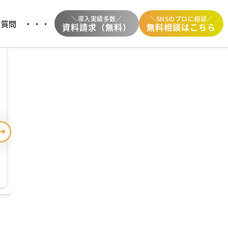
中
＼導入実績多数／
＼SNSのプロに相談／
る質問
・・・
資料請求（無料）
無料相談はこちら