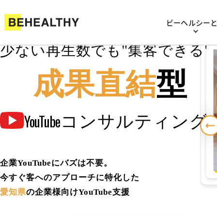
ビーヘルシー
少ない再生数でも"集客できる"
成果直結
型
コンサルティング
YouTube
企業YouTubeにバズは不要。
今すぐ客へのアプローチに特化した
愛知県
の企業様向けYouTube支援