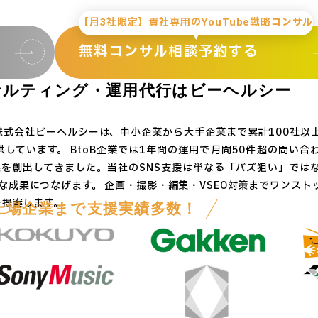
【月3社限定】貴社専用のYouTube戦略コンサル
無料コンサル相談予約する
サルティング・運用代行は
ビーヘルシー
。株式会社ビーヘルシーは、中小企業から大手企業まで累計100社以
供しています。 BtoB企業では1年間の運用で月間50件超の問い
果を創出してきました。当社のSNS支援は単なる「バズ狙い」では
成果につなげます。 企画・撮影・編集・VSEO対策までワンスト
ご提案します。
上場企業まで支援実績多数！