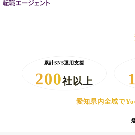
累計SNS運用支援
200
社以上
愛知県内全域でYou