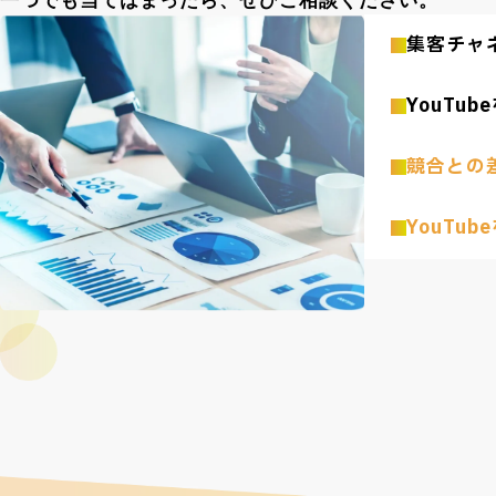
e
一つでも当てはまったら、
ぜひご相談ください。
集客チャ
YouTu
競合との
YouTub