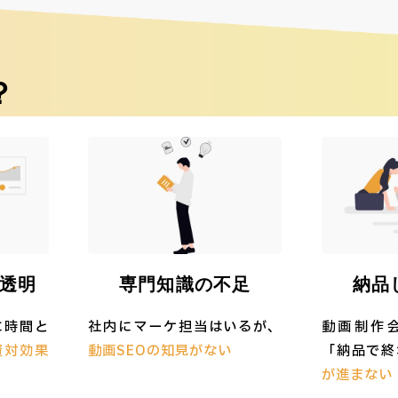
？
透明
専門知識の不足
納品
に時間と
社内にマーケ担当はいるが、
動画制作
資対効果
動画SEOの知見がない
「納品で終
が進まない