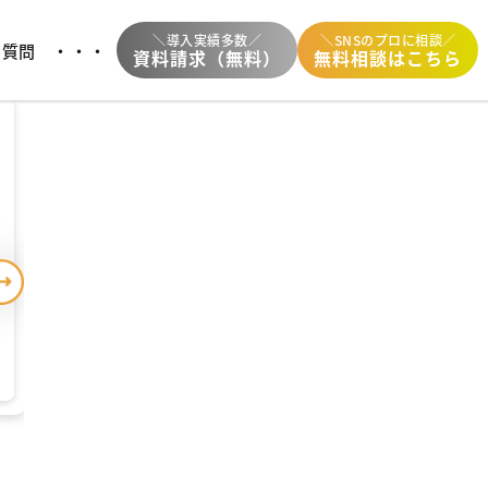
中
＼導入実績多数／
＼SNSのプロに相談／
る質問
・・・
資料請求（無料）
無料相談はこちら