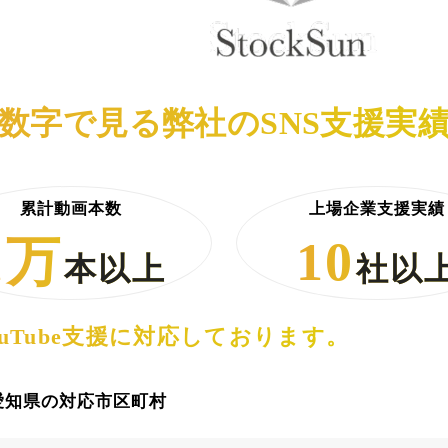
数字で見る弊社のSNS支援実
累計動画本数
上場企業支援実績
1万
10
本以上
社以
Tube支援に
対応しております。
愛知県の対応市区町村