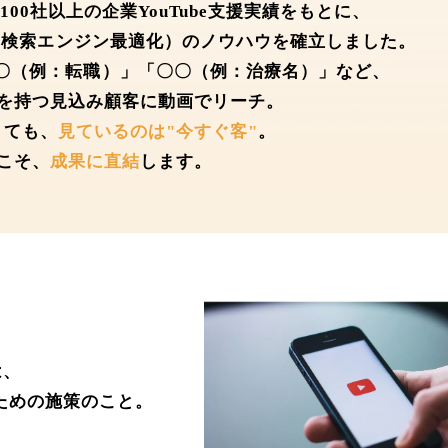
00社以上の企業YouTube支援実績をもとに、
be内検索エンジン最適化）のノウハウを確立しました。
〇〇（例：転職）」「〇〇（例：治療名）」など、
を持つ見込み顧客に動画でリーチ。
くても、
見ているのは"今すぐ客"
。
こそ、
成果に直結
します。
とは、
ための施策のこと。