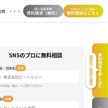
＼導入実績多数／
＼SNSのプロに相談／
質問
・・・
資料請求（無料）
無料相談はこちら
SNSのプロに無料相談
無料相談を申し込む
初回のご相談は無料
名・団体名
必須
個人の方は「個人」とご記入ください。
前
必須