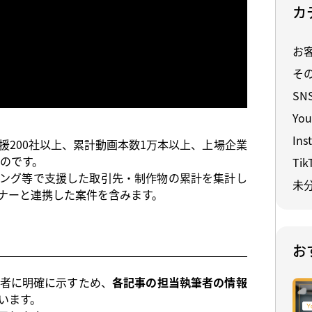
カ
お
そ
SN
You
Ins
援200社以上、累計動画本数1万本以上、上場企業
のです。
Tik
ィング等で支援した取引先・制作物の累計を集計し
未
ナーと連携した案件を含みます。
お
者に明確に示すため、
各記事の担当執筆者の情報
います。