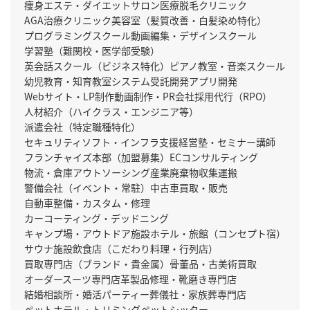
痩身エステ・ダイエットサロン
医療脱毛クリニック
AGA治療クリニック
美容室（髪質改善・白髪染め特化）
プログラミングスクール
動画編集・デザインスクール
学習塾（難関校・医学部受験）
英会話スクール（ビジネス特化）
ピアノ教室・音楽スクール
幼児教育・知育教室
システム受託開発
アプリ開発
Webサイト・LP制作
動画制作・PR会社
採用代行（RPO）
人材紹介（ハイクラス・エンジニア等）
派遣会社（特定職種特化）
セキュリティソフト・インフラ支援
経営塾・セミナー講師
フランチャイズ本部（加盟募集）
ECコンサルティング
物流・倉庫アウトソーシング
産業廃棄物収集運搬
警備会社（イベント・常駐）
中古車買取・販売
自動車整備・カスタム・修理
カーコーティング・デッドニング
キャンプ場・アウトドア施設
ホテル・旅館（コンセプト宿）
サウナ施設
飲食店（こだわり料理・行列店）
買取専門店（ブランド・貴金属）
骨董品・古美術買取
オーダースーツ専門店
革製品修理・靴磨き専門店
結婚相談所・婚活パーティー
葬儀社・家族葬専門店
ペットホテル・トリミング
ペットシッター