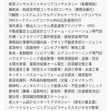
経営コンサルタント
キャリアコンサルタント（転職相談）
補助金・助成金申請コンサル
DXコンサル（業務自動化）
IT顧問・システムコンサル
デジタルマーケティングコンサル
SNSマーケティングコンサル
Web広告運用代行
海外進出・輸出入コンサル
資産運用アドバイザー（IFA）
不動産鑑定士
公認会計士
リフォーム・リノベーション専門店
外構・エクステリア工事
外壁塗装・屋根塗装専門店
建築設計事務所
店舗内装・デザイン
不動産売却エージェント
賃貸仲介（高級物件・コンセプト物件）
解体工事
害虫・害獣駆除（シロアリ等）
エアコンクリーニング専門店
ハウスクリーニング
遺品整理・特殊清掃
庭師・造園・剪定
太陽光発電・蓄電池設置
オール電化・給湯器交換工事
電気通信工事（防犯カメラ設置等）
水回り修理・水道工事
キッチン・バスルームリフォーム
注文家具・建具製作
美容皮膚科・外科
歯科
動物病院（犬猫・エキゾチック）
精神科・メンタルクリニック
産婦人科・不妊治療クリニック
整体院（腰痛・首肩特化）
接骨院・整骨院（交通事故対応）
鍼灸院・美容鍼
訪問看護ステーション
老人ホーム紹介センター
ケアマネジャー（居宅介護支援）
パーソナルトレーニングジム
ピラティススタジオ
ヨガ教室