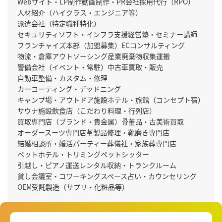
Webサイト・LP制作
動画制作・PR会社
採用代行（RPO）
人材紹介（ハイクラス・エンジニア等）
派遣会社（特定職種特化）
セキュリティソフト・インフラ支援
経営塾・セミナー講師
フランチャイズ本部（加盟募集）
ECコンサルティング
物流・倉庫アウトソーシング
産業廃棄物収集運搬
警備会社（イベント・常駐）
中古車買取・販売
自動車整備・カスタム・修理
カーコーティング・デッドニング
キャンプ場・アウトドア施設
ホテル・旅館（コンセプト宿）
サウナ施設
飲食店（こだわり料理・行列店）
買取専門店（ブランド・貴金属）
骨董品・古美術買取
オーダースーツ専門店
革製品修理・靴磨き専門店
結婚相談所・婚活パーティー
葬儀社・家族葬専門店
ペットホテル・トリミング
ペットシッター
引越し・ピアノ運送
レンタル収納・トランクルーム
貸し会議室・コワーキングスペース
占い・カウンセリング
OEM受託製造（サプリ・化粧品等）