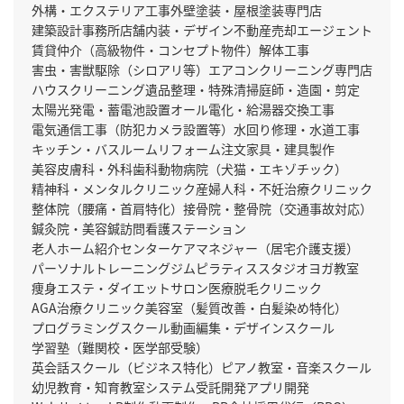
外構・エクステリア工事
外壁塗装・屋根塗装専門店
建築設計事務所
店舗内装・デザイン
不動産売却エージェント
賃貸仲介（高級物件・コンセプト物件）
解体工事
害虫・害獣駆除（シロアリ等）
エアコンクリーニング専門店
ハウスクリーニング
遺品整理・特殊清掃
庭師・造園・剪定
太陽光発電・蓄電池設置
オール電化・給湯器交換工事
電気通信工事（防犯カメラ設置等）
水回り修理・水道工事
キッチン・バスルームリフォーム
注文家具・建具製作
美容皮膚科・外科
歯科
動物病院（犬猫・エキゾチック）
精神科・メンタルクリニック
産婦人科・不妊治療クリニック
整体院（腰痛・首肩特化）
接骨院・整骨院（交通事故対応）
鍼灸院・美容鍼
訪問看護ステーション
老人ホーム紹介センター
ケアマネジャー（居宅介護支援）
パーソナルトレーニングジム
ピラティススタジオ
ヨガ教室
痩身エステ・ダイエットサロン
医療脱毛クリニック
AGA治療クリニック
美容室（髪質改善・白髪染め特化）
プログラミングスクール
動画編集・デザインスクール
学習塾（難関校・医学部受験）
英会話スクール（ビジネス特化）
ピアノ教室・音楽スクール
幼児教育・知育教室
システム受託開発
アプリ開発