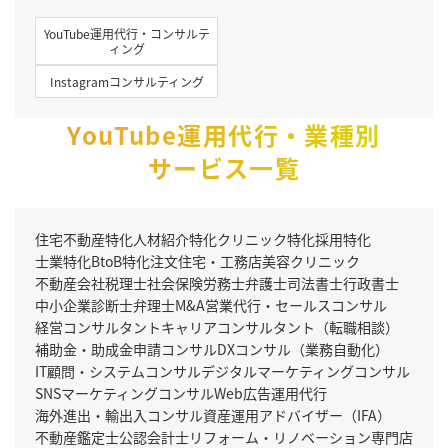
YouTube運用代行・コンサルテ
ィング
Instagramコンサルティング
YouTube運用代行・業種別
サービス一覧
住宅不動産特化
人材紹介特化
クリニック特化
採用特化
士業特化
BtoB特化
注文住宅・工務店
美容クリニック
不動産会社
税理士
社会保険労務士
弁護士
司法書士
行政書士
中小企業診断士
弁理士
M&A
営業代行・セールスコンサル
経営コンサルタント
キャリアコンサルタント（転職相談）
補助金・助成金申請コンサル
DXコンサル（業務自動化）
IT顧問・システムコンサル
デジタルマーケティングコンサル
SNSマーケティングコンサル
Web広告運用代行
海外進出・輸出入コンサル
資産運用アドバイザー（IFA）
不動産鑑定士
公認会計士
リフォーム・リノベーション専門店