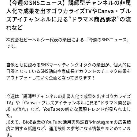
【今週のSNSニュース】講師型チャンネルの非属
人化で成果を出すゴウカライズTVやCanva・ブル
ズアイチャンネルに見る“ドラマ×商品訴求”の流
れなど
株式会社ビーヘルシー代表の柴田による「今週のSNSニュース」
です。
自他ともに認めるSNSマーケティングオタクの柴田が、個人的に
日課となっているSNS動向や急成長アカウントのチェック結果を
アウトプットしていく企画となっております！
今週は「講師型チャンネルの非属人化で成果を出すゴウカライズ
TV」や「Canva・ブルズアイチャンネルに見る“ドラマ×商品訴
求”の流れ」など、YouTubeの新たな表現トレンドが見られまし
た。
加えて、BtoB企業のYouTube活用実態調査やInstagramの広告精
度に関する話題など、運用設計の参考になる情報をまとめていま
す。