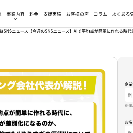
は
事業内容
料金
支援実績
お客様の声
コラム
よくある
覧
SNSニュース
【今週のSNSニュース】AIで平均点が簡単に作れる時
企業
※ 
お名