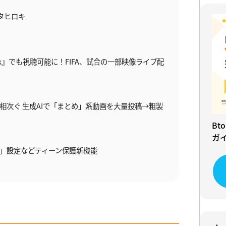
タヒロキ
Tok』でも視聴可能に！FIFA、試合の一部映像ライブ配
告相次ぐ 生成AIで「まとめ」系動画を大量投稿→粗製
Bt
ガ
ロ分」設定などティーン保護新機能