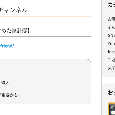
カ
eチャンネル
お
そ
貯めた家計簿】
SN
You
friend/
Ins
Tik
未
50人
お
が重要かも