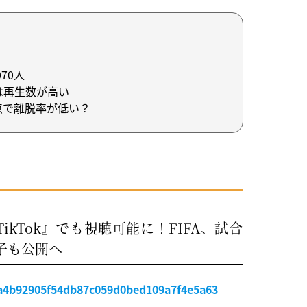
70人
は再生数が高い
点で離脱率が低い？
ikTok』でも視聴可能に！FIFA、試合
子も公開へ
3ca4b92905f54db87c059d0bed109a7f4e5a63