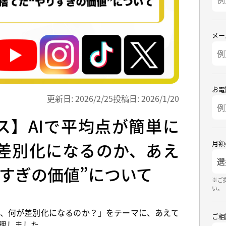
メー
お電
更新日:
2026/2/25
投稿日:
2026/1/20
ス】AIで平均点が簡単に
月額
差別化になるのか、あえ
すぎの価値”について
※ご
い。
に、何が差別化になるのか？」をテーマに、あえて
ご相
整理しました。