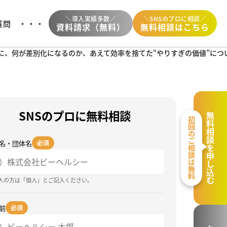
＼導入実績多数／
＼SNSのプロに相談／
質問
・・・
資料請求（無料）
無料相談はこちら
代に、何が差別化になるのか、あえて効率を捨てた“やりすぎの価値”につ
SNSのプロに無料相談
無料相談を申し込む
初回のご相談は無料
名・団体名
必須
個人の方は「個人」とご記入ください。
前
必須