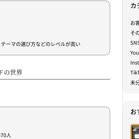
カ
お
そ
SN
、テーマの選び方などのレベルが高い
You
Ins
ドの世界
Tik
未
お
70人