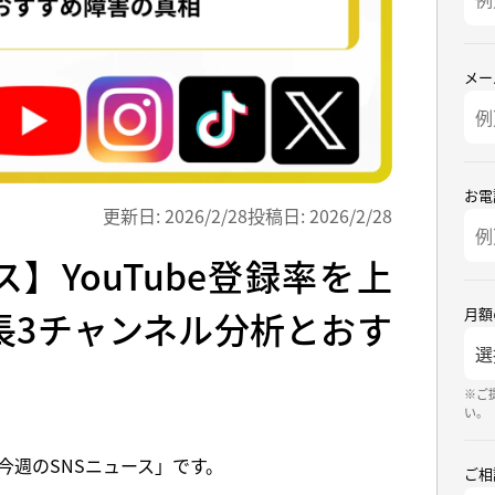
メー
お電
更新日:
2026/2/28
投稿日:
2026/2/28
】YouTube登録率を上
月額
長3チャンネル分析とおす
※ご
い。
今週のSNSニュース」です。
ご相