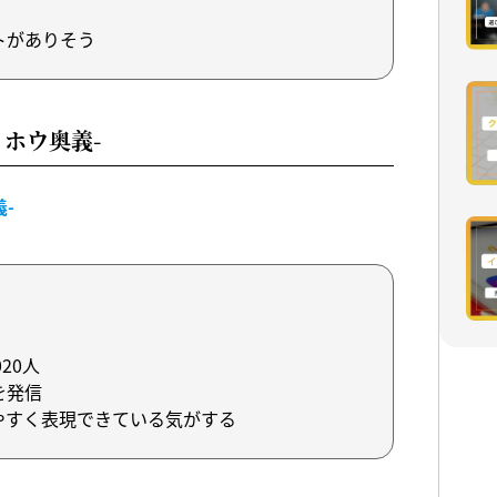
トがありそう
イホウ奥義-
-
20人
を発信
やすく表現できている気がする