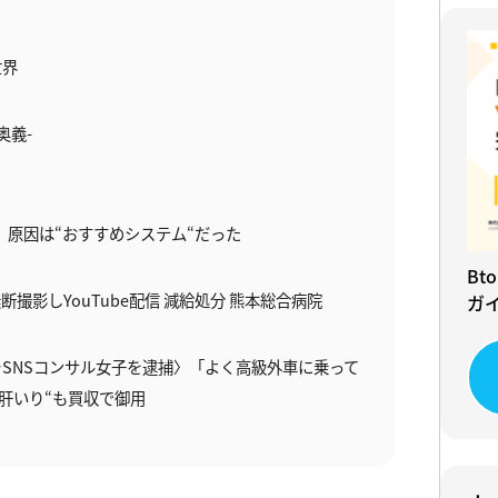
世界
奥義-
合、原因は“おすすめシステム“だった
Bt
撮影しYouTube配信 減給処分 熊本総合病院
ガ
SNSコンサル女子を逮捕〉「よく高級外車に乗って
肝いり“も買収で御用