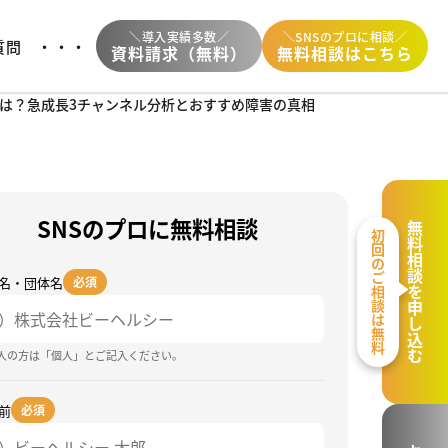
＼導入実績多数／
＼SNSのプロに相談／
質問
・・・
資料請求（無料）
無料相談はこちら
言とは？急成長3チャンネル分析とおすすめ障害の真相
SNSのプロに無料相談
無料相談を申し込む
初回のご相談は無料
名・団体名
必須
個人の方は「個人」とご記入ください。
前
必須