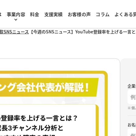
は
事業内容
料金
支援実績
お客様の声
コラム
よくある
覧
SNSニュース
【今週のSNSニュース】YouTube登録率を上げる一
企業
※ 
お名