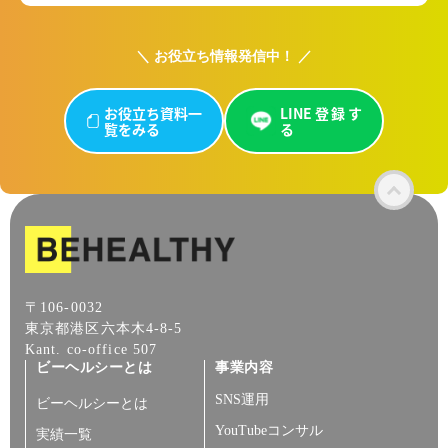
＼ お役立ち情報発信中！ ／
お役立ち資料一
LINE登録す
覧をみる
る
〒106-0032
東京都港区六本木4-8-5
Kant. co-office 507
ビーヘルシーとは
事業内容
SNS運用
ビーヘルシーとは
YouTubeコンサル
実績一覧