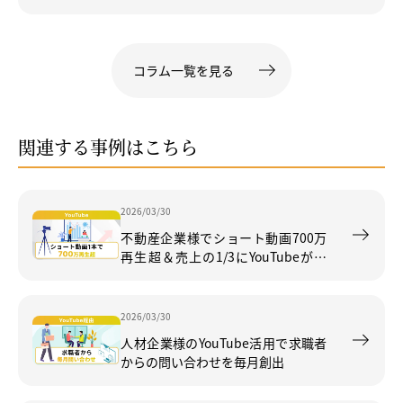
ている動画の見分け方」や「TikTok
の収益障害」「YouTube×AIの新展
開」など
コラム一覧を見る
関連する事例はこちら
2026/03/30
不動産企業様でショート動画700万
再生超＆売上の1/3にYouTubeが貢
献
2026/03/30
人材企業様のYouTube活用で求職者
からの問い合わせを毎月創出