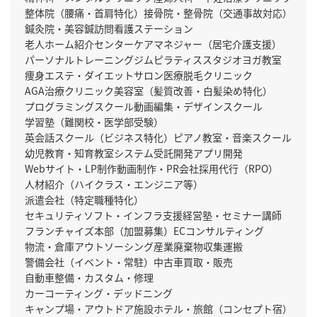
整体院（腰痛・首肩特化）
接骨院・整骨院（交通事故対応）
鍼灸院・美容鍼
訪問看護ステーション
老人ホーム紹介センター
ケアマネジャー（居宅介護支援）
パーソナルトレーニングジム
ピラティススタジオ
ヨガ教室
痩身エステ・ダイエットサロン
医療脱毛クリニック
AGA治療クリニック
美容室（髪質改善・白髪染め特化）
プログラミングスクール
動画編集・デザインスクール
学習塾（難関校・医学部受験）
英会話スクール（ビジネス特化）
ピアノ教室・音楽スクール
幼児教育・知育教室
システム受託開発
アプリ開発
Webサイト・LP制作
動画制作・PR会社
採用代行（RPO）
人材紹介（ハイクラス・エンジニア等）
派遣会社（特定職種特化）
セキュリティソフト・インフラ支援
経営塾・セミナー講師
フランチャイズ本部（加盟募集）
ECコンサルティング
物流・倉庫アウトソーシング
産業廃棄物収集運搬
警備会社（イベント・常駐）
中古車買取・販売
自動車整備・カスタム・修理
カーコーティング・デッドニング
キャンプ場・アウトドア施設
ホテル・旅館（コンセプト宿）