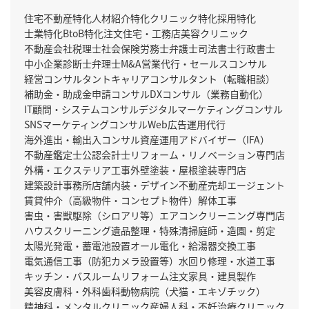
住宅不動産特化
人材紹介特化
クリニック特化
採用特化
士業特化
BtoB特化
注文住宅・工務店
美容クリニック
不動産会社
税理士
社会保険労務士
弁護士
司法書士
行政書士
中小企業診断士
弁理士
M&A
営業代行・セールスコンサル
経営コンサルタント
キャリアコンサルタント（転職相談）
補助金・助成金申請コンサル
DXコンサル（業務自動化）
IT顧問・システムコンサル
デジタルマーケティングコンサル
SNSマーケティングコンサル
Web広告運用代行
海外進出・輸出入コンサル
資産運用アドバイザー（IFA）
不動産鑑定士
公認会計士
リフォーム・リノベーション専門店
外構・エクステリア工事
外壁塗装・屋根塗装専門店
建築設計事務所
店舗内装・デザイン
不動産売却エージェント
賃貸仲介（高級物件・コンセプト物件）
解体工事
害虫・害獣駆除（シロアリ等）
エアコンクリーニング専門店
ハウスクリーニング
遺品整理・特殊清掃
庭師・造園・剪定
太陽光発電・蓄電池設置
オール電化・給湯器交換工事
電気通信工事（防犯カメラ設置等）
水回り修理・水道工事
キッチン・バスルームリフォーム
注文家具・建具製作
美容皮膚科・外科
歯科
動物病院（犬猫・エキゾチック）
精神科・メンタルクリニック
産婦人科・不妊治療クリニック