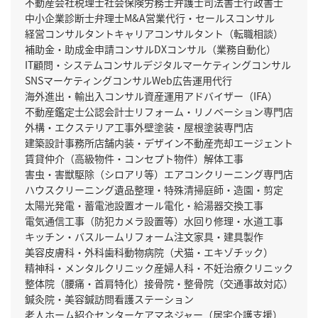
不動産会社
税理士
社会保険労務士
弁護士
司法書士
行政書士
中小企業診断士
弁理士
M&A
営業代行・セールスコンサル
経営コンサルタント
キャリアコンサルタント（転職相談）
補助金・助成金申請コンサル
DXコンサル（業務自動化）
IT顧問・システムコンサル
デジタルマーケティングコンサル
SNSマーケティングコンサル
Web広告運用代行
海外進出・輸出入コンサル
資産運用アドバイザー（IFA）
不動産鑑定士
公認会計士
リフォーム・リノベーション専門店
外構・エクステリア工事
外壁塗装・屋根塗装専門店
建築設計事務所
店舗内装・デザイン
不動産売却エージェント
賃貸仲介（高級物件・コンセプト物件）
解体工事
害虫・害獣駆除（シロアリ等）
エアコンクリーニング専門店
ハウスクリーニング
遺品整理・特殊清掃
庭師・造園・剪定
太陽光発電・蓄電池設置
オール電化・給湯器交換工事
電気通信工事（防犯カメラ設置等）
水回り修理・水道工事
キッチン・バスルームリフォーム
注文家具・建具製作
美容皮膚科・外科
歯科
動物病院（犬猫・エキゾチック）
精神科・メンタルクリニック
産婦人科・不妊治療クリニック
整体院（腰痛・首肩特化）
接骨院・整骨院（交通事故対応）
鍼灸院・美容鍼
訪問看護ステーション
老人ホーム紹介センター
ケアマネジャー（居宅介護支援）