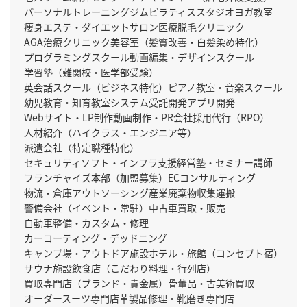
パーソナルトレーニングジム
ピラティススタジオ
ヨガ教室
痩身エステ・ダイエットサロン
医療脱毛クリニック
AGA治療クリニック
美容室（髪質改善・白髪染め特化）
プログラミングスクール
動画編集・デザインスクール
学習塾（難関校・医学部受験）
英会話スクール（ビジネス特化）
ピアノ教室・音楽スクール
幼児教育・知育教室
システム受託開発
アプリ開発
Webサイト・LP制作
動画制作・PR会社
採用代行（RPO）
人材紹介（ハイクラス・エンジニア等）
派遣会社（特定職種特化）
セキュリティソフト・インフラ支援
経営塾・セミナー講師
フランチャイズ本部（加盟募集）
ECコンサルティング
物流・倉庫アウトソーシング
産業廃棄物収集運搬
警備会社（イベント・常駐）
中古車買取・販売
自動車整備・カスタム・修理
カーコーティング・デッドニング
キャンプ場・アウトドア施設
ホテル・旅館（コンセプト宿）
サウナ施設
飲食店（こだわり料理・行列店）
買取専門店（ブランド・貴金属）
骨董品・古美術買取
オーダースーツ専門店
革製品修理・靴磨き専門店