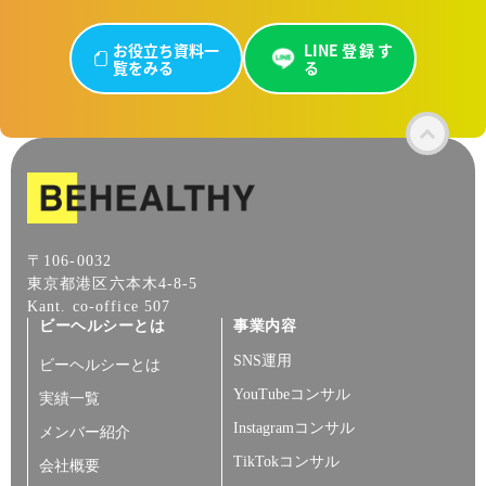
お役立ち資料一
LINE登録す
覧をみる
る
〒106-0032
東京都港区六本木4-8-5
Kant. co-office 507
ビーヘルシーとは
事業内容
SNS運用
ビーヘルシーとは
YouTubeコンサル
実績一覧
Instagramコンサル
メンバー紹介
TikTokコンサル
会社概要