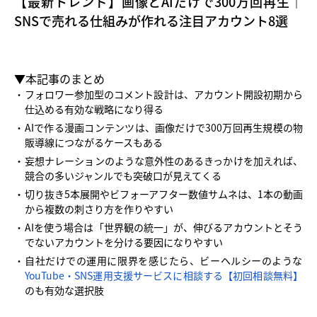
【最新トレンド】画像とAIだけで300万回再生｜
SNSで売れる仕組みが作れる注目アカウント8選
▼本記事のまとめ
フォロワー参加型のコメント設計は、アカウント開設初期から
仕込める有効な戦略になり得る
AIで作る漫画コンテンツは、画像だけで300万回再生規模の物
販導線につながるケースもある
妄想ナレーションのような意外性のあるきっかけを加えれば、
競合の多いジャンルでも突破口が見えてくる
切り抜き5本展開やビフォーアフター数値サムネは、1本の動画
から複数の刺さり方を作りやすい
AIを使う場合は「世界観の統一」が、伸びるアカウントとそう
でないアカウントを分ける要因になりやすい
自社だけでの運用に限界を感じたら、ビーヘルシーのような
YouTube・SNS運用支援サービスに相談する【初回相談無料】
のも有効な選択肢