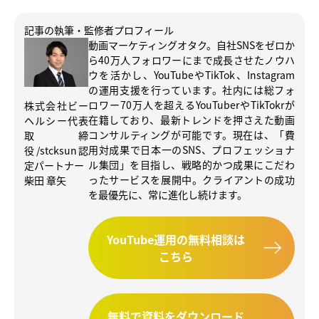
記事の執筆・監修者プロフィール
動画マーケティングオタク。自社SNSをゼロか
ら40万人フォロワーにまで成長させたノウハ
ウを活かし、YouTubeやTikTok、Instagram
の運用支援を行っています。社内には総フォ
ロワー70万人を超えるYouTuberやTikTokrが
株式会社ビー
在籍しており、最新トレンドを押さえた動画
ヘルシー代表
コンサルティングが可能です。現在は、「費
取締
用対成果で日本一のSNS、プロフェッショナ
役/stcksun認
ル集団」を目指し、戦略的かつ成果にこだわ
定パートナー
ったサービスを展開中。クライアントの成功
柴田 章矢
を最優先に、常に進化し続けます。
YouTube運用の無料相談は
こちら
無料で資料をダウンロード