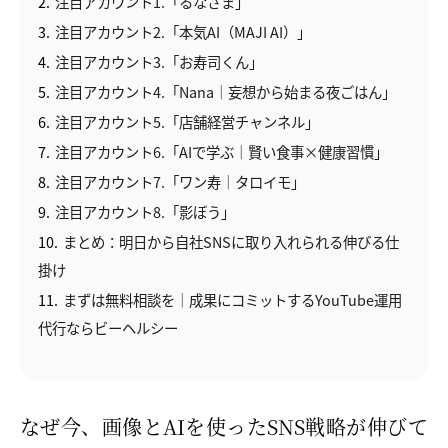
2
注目アカウント1.「るなさま」
3
注目アカウント2.「本気AI（MAJI AI）」
4
注目アカウント3.「お寿司くん」
5
注目アカウント4.「Nana｜妄想から始まる夜ごはん」
6
注目アカウント5.「店舗経営チャンネル」
7
注目アカウント6.「AIで学ぶ｜賢い食事×健康習慣」
8
注目アカウント7.「ワン寿｜タロイモ」
9
注目アカウント8.「影ぼう」
10
まとめ：明日から自社SNSに取り入れられる伸びる仕
掛け
11
まずは無料相談を｜成果にコミットするYouTube運用
代行ならビーヘルシー
なぜ今、画像とAIを使ったSNS戦略が伸びて